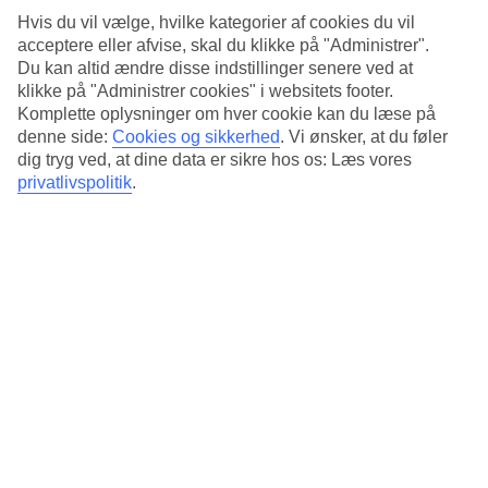
km lang. Den lave vanddybde og det fine sand gør den
Hvis du vil vælge, hvilke kategorier af cookies du vil
acceptere eller afvise, skal du klikke på "Administrer".
perfekt til familier med børn.
Du kan altid ændre disse indstillinger senere ved at
klikke på "Administrer cookies" i websitets footer.
I nærheden af Rabac, på den sydøstlige del af Istrien, finder
Komplette oplysninger om hver cookie kan du læse på
du Girandella – en fantastisk strand med småsten. Denne
denne side:
Cookies og sikkerhed
.
Vi ønsker, at du føler
dig tryg ved, at dine data er sikre hos os: Læs vores
strand er kendt for sin naturlige skønhed og her kan I som
privatlivspolitik
.
familie både spille volleyball og dyrke forskellige slags
vandsportsaktiviteter.
Porec har mange dejlige badebugter med små stenstrande
og klipper. Efter en dag på stranden kan du udforske Porecs
historiske centrum og nyde en middag på en af de mange
hyggelige restauranter.