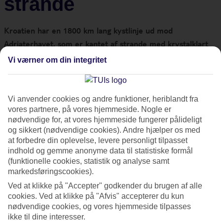
strande
Kroatien
har en 1800 km lang kystlinje ud mod
Adriaterhavet, som er kantet af strande med krystalklart
vand. Men hvordan ser strandene ud, og findes der nogle
Vi værner om din integritet
sandstrande i
Kroatien
?
Her er en guide til nogle af de bedste strande i landet.
Vi anvender cookies og andre funktioner, heriblandt fra
vores partnere, på vores hjemmeside. Nogle er
Istrien
nødvendige for, at vores hjemmeside fungerer pålideligt
og sikkert (nødvendige cookies). Andre hjælper os med
Istrien
er en grøn halvø i det nordlige Kroatien, hvor du
at forbedre din oplevelse, levere personligt tilpasset
finder mindre byer med skønne strande. Regionen er kendt
indhold og gemme anonyme data til statistiske formål
(funktionelle cookies, statistik og analyse samt
for sin rige historie, fantastiske mad og vin samt betagende
markedsføringscookies).
landskaber.
Ved at klikke på "Accepter" godkender du brugen af alle
cookies. Ved at klikke på "Afvis" accepterer du kun
Medulin er en lille fiskerby, som er blevet omdannet til
nødvendige cookies, og vores hjemmeside tilpasses
turiststed. Her finder du Istriens eneste sandstrand, som er 1
ikke til dine interesser.