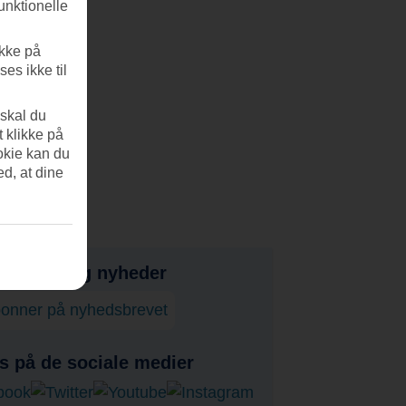
unktionelle
ikke på
es ikke til
 skal du
t klikke på
okie kan du
ed, at dine
bud, tips og nyheder
onner på nyhedsbrevet
s på de sociale medier