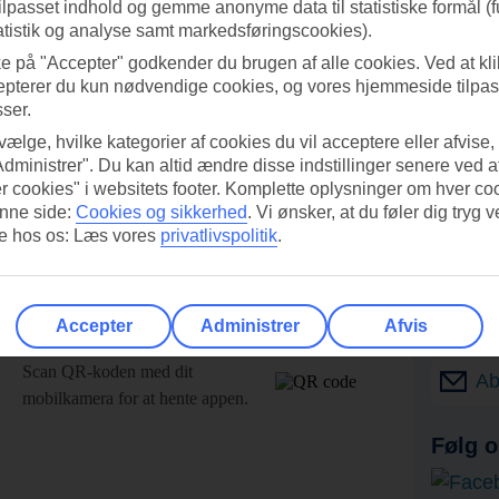
tilpasset indhold og gemme anonyme data til statistiske formål (f
atistik og analyse samt markedsføringscookies).
ke på "Accepter" godkender du brugen af alle cookies. Ved at kl
epterer du kun nødvendige cookies, og vores hjemmeside tilpass
sser.
 vælge, hvilke kategorier af cookies du vil acceptere eller afvise,
Administrer". Du kan altid ændre disse indstillinger senere ved a
r cookies" i websitets footer. Komplette oplysninger om hver co
nne side:
Cookies og sikkerhed
.
Vi ønsker, at du føler dig tryg v
re hos os: Læs vores
privatlivspolitik
.
Accepter
Administrer
Afvis
UI-appen i dag!
Få til
Scan QR-koden med dit
Ab
mobilkamera for at hente appen.
Følg o