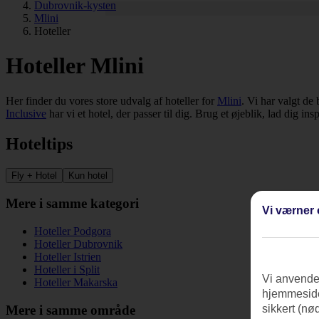
Dubrovnik-kysten
Mlini
Hoteller
Hoteller Mlini
Her finder du vores store udvalg af hoteller for
Mlini
. Vi har valgt de
Inclusive
har vi et hotel, der passer til dig. Brug et øjeblik, lad dig in
Hoteltips
Fly + Hotel
Kun hotel
Mere i samme kategori
Vi værner 
Hoteller Podgora
Hoteller Dubrovnik
Hoteller Istrien
Hoteller i Split
Vi anvender
Hoteller Makarska
hjemmeside
Mere i samme område
sikkert (nø