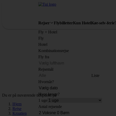
Rejser
Flybilletter
Kun Hotel
Kør-selv-ferie
Fly + Hotel
Fly
Hotel
Kombinationsrejse
Fly fra
Rejsemål
Liste
Hvornår?
Hvor længe?
Du er på nuværende tidspunkt på
1 uge
Hjem
Antal rejsende
Rejse
Kroatien