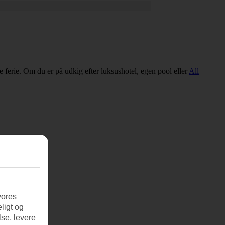
ige ferie. Om du er på udkig efter luksushotel, egen pool eller
All
vores
ligt og
se, levere