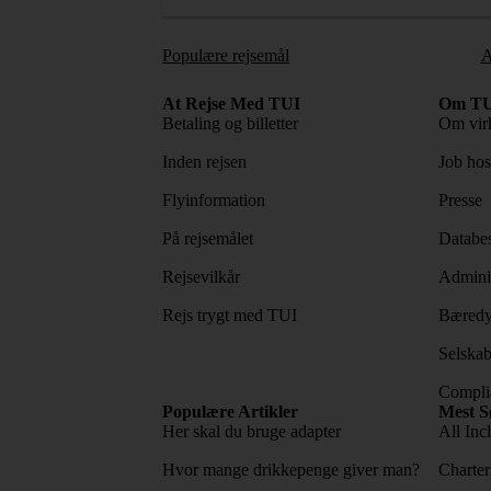
Populære rejsemål
A
At Rejse Med TUI
Om TU
Betaling og billetter
Om vir
Inden rejsen
Job ho
Flyinformation
Presse
På rejsemålet
Databes
Rejsevilkår
Adminis
Rejs trygt med TUI
Bæredy
Selskab
Complia
Populære Artikler
Mest S
Her skal du bruge adapter
All Incl
Hvor mange drikkepenge giver man?
Charter