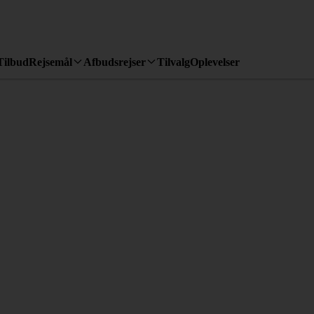
Tilbud
Rejsemål
Afbudsrejser
Tilvalg
Oplevelser