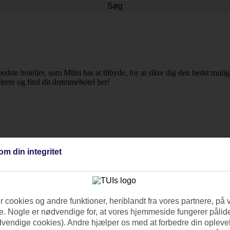
Søg
 bedste hoteller, som Mlini har at tilbyde, for at sikre dig den bedst mul
spirere og find dit drømmehotel her!
om din integritet
 cookies og andre funktioner, heriblandt fra vores partnere, på 
. Nogle er nødvendige for, at vores hjemmeside fungerer pålide
dvendige cookies). Andre hjælper os med at forbedre din oplevel