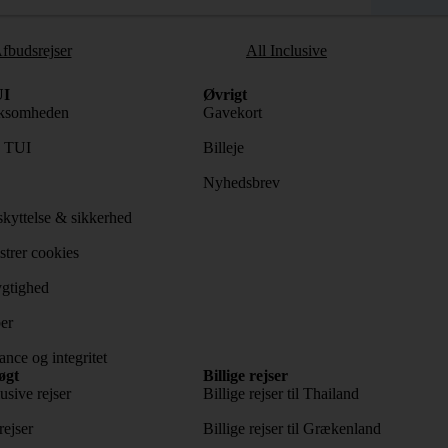
fbudsrejser
All Inclusive
I
Øvrigt
ksomheden
Gavekort
s TUI
Billeje
Nyhedsbrev
kyttelse & sikkerhed
trer cookies
gtighed
er
nce og integritet
øgt
Billige rejser
usive rejser
Billige rejser til Thailand
rejser
Billige rejser til Grækenland