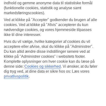
indhold og gemme anonyme data til statistiske formål
fortæller
(funktionelle cookies, statistik og analyse samt
markedsføringscookies).
Ved at klikke på "Accepter" godkender du brugen af alle
Kenny Gonçalves
cookies. Ved at klikke på "Afvis" accepterer du kun
nødvendige cookies, og vores hjemmeside tilpasses
TUI Airport Team Leader, Sal
ikke til dine interesser.
Hvis du vil vælge, hvilke kategorier af cookies du vil
Har arbejdet i TUIs lufthavnsteam på Sal siden 2022.
acceptere eller afvise, skal du klikke på "Administrer".
Du kan altid ændre disse indstillinger senere ved at
klikke på "Administrer cookies" i websitets footer.
Komplette oplysninger om hver cookie kan du læse på
Carlos Brito Lima, "Ká"
denne side:
Cookies og sikkerhed
.
Vi ønsker, at du føler
TUI Service Support Representative, Boavista
dig tryg ved, at dine data er sikre hos os: Læs vores
privatlivspolitik
.
Har arbejdet i TUIs lufthavnsteam på Boavista siden 2022.
Sal-lufthavnen – hvordan er