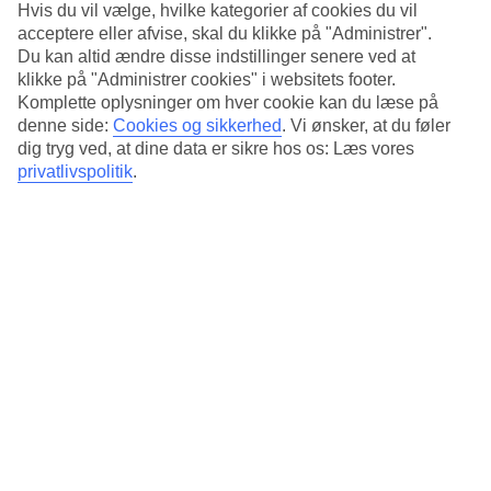
Du kan også låne hjelm, kurv og cykelvogn til børnene. Det
Hvis du vil vælge, hvilke kategorier af cookies du vil
er en fantastisk tur at cykle gennem farverige Santa Maria og
acceptere eller afvise, skal du klikke på "Administrer".
Du kan altid ændre disse indstillinger senere ved at
langs vandkanten mod havet. Medbring en picnic eller hold
klikke på "Administrer cookies" i websitets footer.
en is-pause og se mere af Sal.
Komplette oplysninger om hver cookie kan du læse på
denne side:
Cookies og sikkerhed
.
Vi ønsker, at du føler
dig tryg ved, at dine data er sikre hos os: Læs vores
privatlivspolitik
.
Cykelture på Sal er en fantastisk oplevelse
2. Action på fire hjul over