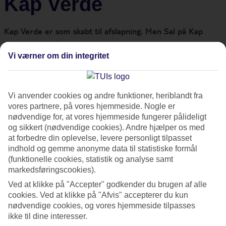
Kap Verde
Kap Verde er som skabt til afslapning. Men Sal på Kap
Verde har også meget at tilbyde for dig, som vil have en
Vi værner om din integritet
mere aktiv ferie. Her kommer TUI med fem bud på sjove
udflugter, når du har fået nok af solen og vil opleve mere
af øen.
Vi anvender cookies og andre funktioner, heriblandt fra
vores partnere, på vores hjemmeside. Nogle er
1. Lej en cykel
nødvendige for, at vores hjemmeside fungerer pålideligt
og sikkert (nødvendige cookies). Andre hjælper os med
at forbedre din oplevelse, levere personligt tilpasset
På det lille torv i
Santa Maria
ligger Electrica Bikes. Her kan
indhold og gemme anonyme data til statistiske formål
du leje en el-cykel med brede dæk, som er perfekt til en tur
(funktionelle cookies, statistik og analyse samt
markedsføringscookies).
over sanddynerne. Her vælger du selv, om du vil cykle på
Ved at klikke på "Accepter" godkender du brugen af alle
egen hånd eller være med på en guidet tur, og om du vil leje
cookies. Ved at klikke på "Afvis" accepterer du kun
cyklen en halv eller en hel dag.
nødvendige cookies, og vores hjemmeside tilpasses
ikke til dine interesser.