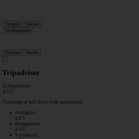
Tidligere
Næste
Se billedgalleri
Tidligere
Næste
Tripadvisor
4.5/5
Vurdering af
4.5 / 5
fra
4166 anmeldelser
Renlighed
4.8/5
Beliggenhed
4.5/5
Værelserne