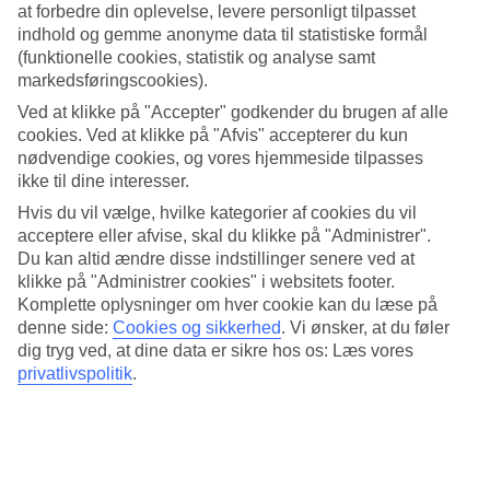
at forbedre din oplevelse, levere personligt tilpasset
Tilbring dagene med badning og afslapning
indhold og gemme anonyme data til statistiske formål
(funktionelle cookies, statistik og analyse samt
Ahungalla-stranden ligger direkte ved hotellet. Perfekt til
markedsføringscookies).
afslappende dage med fødderne i sand. Foretrækker du at bade i
poolen, er der tre stykker at vælge mellem. Vil du forkæle dig selv,
Ved at klikke på "Accepter" godkender du brugen af alle
kan du tilbringe et par timer i hotellets spa. På legepladsen og i
cookies. Ved at klikke på "Afvis" accepterer du kun
RiuLand kan børnene lege og møde nye venner.
nødvendige cookies, og vores hjemmeside tilpasses
ikke til dine interesser.
All Inclusive døgnet rundt
Hvis du vil vælge, hvilke kategorier af cookies du vil
Med All Inclusive døgnet rundt er der aldrig langt til mad og drikke.
acceptere eller afvise, skal du klikke på "Administrer".
Du kan variere buffetmåltiderne med besøg i nogle af de tre à la
Du kan altid ændre disse indstillinger senere ved at
carte-restauranter. Når mørket falder på starter underholdningen med
klikke på "Administrer cookies" i websitets footer.
show eller livemusik.
Komplette oplysninger om hver cookie kan du læse på
denne side:
Cookies og sikkerhed
.
Vi ønsker, at du føler
Antal værelser : 501
dig tryg ved, at dine data er sikre hos os: Læs vores
Kort om hotellet
privatlivspolitik
.
Til strand/badning
50 m - 200 m
Udendørspool/Børnepool
Ja/Ja