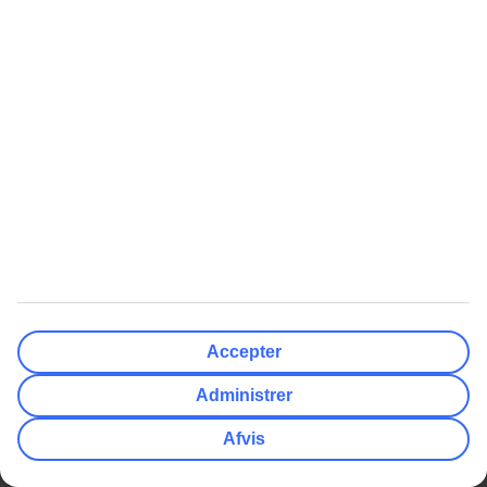
TUI Smiles Rewards Club
TUI Smiles Rewards Club -
Regler og vilkår
Populære Artikler
Mest Søgt
Her skal du bruge adapter
All Inclusive rejser
Hvor mange drikkepenge giver
Charterrejser
man?
Billige rejser
Europas 10 bedste strande
Afbudsrejser med All Inclusive
Få din egen pool i Grækenland
Varmeguide
Billige rejser
Afbudsrejser
Billige rejser til Thailand
Afbudsrejser med All Inclusive
Accepter
Billige rejser til Grækenland
Afbudsrejser til Grækenland
Billige rejser til Tyrkiet
Afbudsrejser til Gran Canaria
Administrer
Billige rejser til Mallorca
Afbudsrejser til Phuket
Afvis
Billige rejser til Cypern