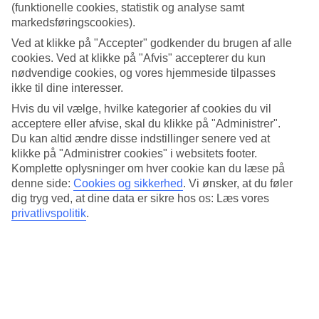
Hotellets to pool har forskellige indretninger. Den store pool er til
(funktionelle cookies, statistik og analyse samt
aktiviteter mens den mindre, i den anden ende af hotellet, har en
markedsføringscookies).
roligere atmosfære der passer til voksne. Begge pools ligger nær
Ved at klikke på "Accepter" godkender du brugen af alle
stranden og har poolbar. Der er en separat børnepool ved den større
cookies. Ved at klikke på "Afvis" accepterer du kun
pool.
nødvendige cookies, og vores hjemmeside tilpasses
Træning, kajak og spa
ikke til dine interesser.
Hvis du vil vælge, hvilke kategorier af cookies du vil
På Club Dolphin er det nemt at være aktiv i ferien. Fitnesslokalet er
acceptere eller afvise, skal du klikke på "Administrer".
veludstyret og udenfor kan du spille badminton, squash, tennis og
Du kan altid ændre disse indstillinger senere ved at
beachvolley. Vil du på et lille eventyr, kan du sejle i kajak på floden
Gin Oya. Du kan også leje cykler og tage på udflugter i
klikke på "Administrer cookies" i websitets footer.
nærområdet. Hotellet arrangerer aktiviteter for børnene hver dag.
Komplette oplysninger om hver cookie kan du læse på
denne side:
Cookies og sikkerhed
.
Vi ønsker, at du føler
Besøg hotellets spa, der tilbyder flere forskellige velgørende
dig tryg ved, at dine data er sikre hos os: Læs vores
behandlinger og massage.
privatlivspolitik
.
Antal værelser : 151
Kort om hotellet
Til strand/badning
50 m
Udendørspool/Børnepool