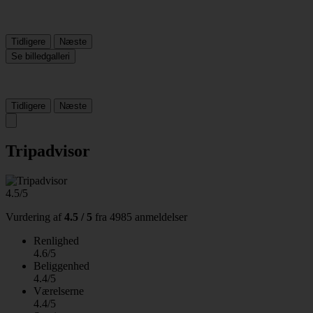
Tidligere
Næste
Se billedgalleri
Tidligere
Næste
Tripadvisor
4.5/5
Vurdering af
4.5 / 5
fra
4985 anmeldelser
Renlighed
4.6/5
Beliggenhed
4.4/5
Værelserne
4.4/5