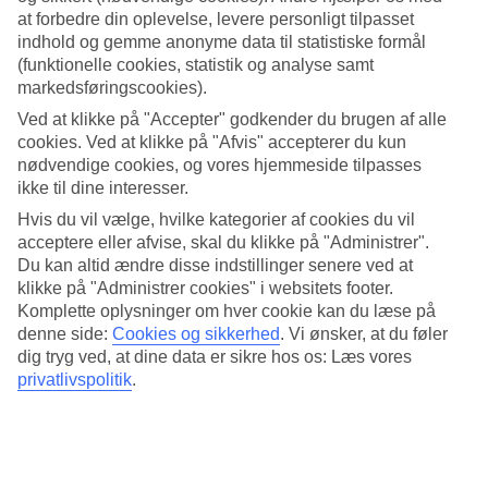
fortrylle af Lecces skønhed. Byen er kendt for sin fantastiske
at forbedre din oplevelse, levere personligt tilpasset
barokarkitektur og historiske charme. Dens gader er fyldt
indhold og gemme anonyme data til statistiske formål
(funktionelle cookies, statistik og analyse samt
med kultur, kunst og smagsoplevelser. Gå ikke glip af den
markedsføringscookies).
smukke Piazza del Duomo, og nyd ægte italiensk pizza på en
Ved at klikke på "Accepter" godkender du brugen af alle
af de restauranter, der ligger gemt i de små gyder. Hvis du
cookies. Ved at klikke på "Afvis" accepterer du kun
føler dig eventyrlysten, kan du leje en bil og udforske de
nødvendige cookies, og vores hjemmeside tilpasses
maleriske kystbyer Otranto og Porto Cesareo. Køl af efter en
ikke til dine interesser.
dag med eventyr med den populære drink caffè in ghiaccio
Hvis du vil vælge, hvilke kategorier af cookies du vil
acceptere eller afvise, skal du klikke på "Administrer".
con latte di mandorla (espresso med is og mandelmælk),
Du kan altid ændre disse indstillinger senere ved at
som er en signaturdrink i
Lecce
.
klikke på "Administrer cookies" i websitets footer.
Komplette oplysninger om hver cookie kan du læse på
denne side:
Cookies og sikkerhed
.
Vi ønsker, at du føler
dig tryg ved, at dine data er sikre hos os: Læs vores
privatlivspolitik
.