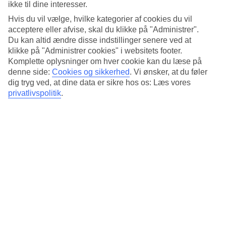
ikke til dine interesser.
De bedste strande til familier og
Hvis du vil vælge, hvilke kategorier af cookies du vil
afslapning
acceptere eller afvise, skal du klikke på "Administrer".
Du kan altid ændre disse indstillinger senere ved at
klikke på "Administrer cookies" i websitets footer.
Sanur Beach
Komplette oplysninger om hver cookie kan du læse på
denne side:
Cookies og sikkerhed
.
Vi ønsker, at du føler
Sanur
er det oplagte valg, hvis du ønsker en rolig og
dig tryg ved, at dine data er sikre hos os: Læs vores
privatlivspolitik
.
autentisk strandoplevelse. Atmosfæren er afslappet, og
tempoet er lavere end mange andre steder på øen. Et
beskyttende koralrev skaber rolige, lavvandede forhold –
perfekt til børnefamilier. I kan for eksempel starte dagen med
en gåtur eller cykeltur langs strandpromenaden i den bløde
morgensol.
Nusa Dua og Geger Beach
I
Nusa Dua
mødes du af velplejede strande, luksuriøse