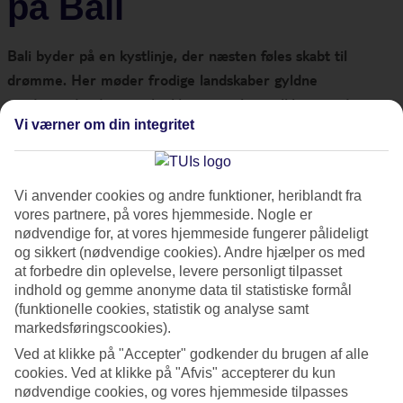
på Bali
Bali byder på en kystlinje, der næsten føles skabt til
drømme. Her møder frodige landskaber gyldne
sandstrande, dramatiske klipper og krystalklart vand.
Vi værner om din integritet
Strandene på Bali er lige så alsidige som øen selv. Uanset
om du rejser med familien, drømmer om rolige dage ved
Vi anvender cookies og andre funktioner, heriblandt fra
havet eller vil mærke energien fra surf og strandliv, kan du
vores partnere, på vores hjemmeside. Nogle er
finde den perfekte strand til lige netop dig.
nødvendige for, at vores hjemmeside fungerer pålideligt
og sikkert (nødvendige cookies). Andre hjælper os med
at forbedre din oplevelse, levere personligt tilpasset
Her guider vi dig til nogle af de bedste strande på Bali –
indhold og gemme anonyme data til statistiske formål
skræddersyet til forskellige ønsker og feriestemninger.
(funktionelle cookies, statistik og analyse samt
markedsføringscookies).
Skrevet af: Mia
Ved at klikke på "Accepter" godkender du brugen af alle
cookies. Ved at klikke på "Afvis" accepterer du kun
Dato: Juni 2026
nødvendige cookies, og vores hjemmeside tilpasses