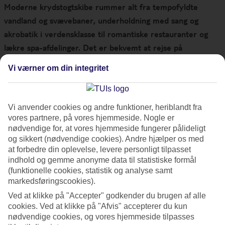
Moderne krydstogtskibe rummer alt fra tempofyldte
vandland og svævebaner, underholdning med sang og
akrobatik i verdensklasse til romantiske restauranter og
lækre spa-afdelinger. Det er bekvemt at rejse på
krydstogtferie, for alt, hvad du behøver, er lige inden for
Vi værner om din integritet
rækkevidde. Men for den eventyrlysne og rejseglade
passager er der en anden åbenlys fordel: At vågne op til en
ny storby eller en eksotisk paradisø hver dag. Klar til at
Vi anvender cookies og andre funktioner, heriblandt fra
udforske! TUI Cruises har samlet nogle gode råd, hvis du
vores partnere, på vores hjemmeside. Nogle er
overvejer en ferie til havs.
nødvendige for, at vores hjemmeside fungerer pålideligt
og sikkert (nødvendige cookies). Andre hjælper os med
at forbedre din oplevelse, levere personligt tilpasset
Ældre amerikanere med hud som læder. Der stille ligger i
indhold og gemme anonyme data til statistiske formål
solstolen midt ude på åbent hav. Fordommene og
(funktionelle cookies, statistik og analyse samt
markedsføringscookies).
forestillingerne om krydstogter er mange, men faktum er, at
krydstogt er en hastigt voksende rejseform.
Ved at klikke på "Accepter" godkender du brugen af alle
cookies. Ved at klikke på "Afvis" accepterer du kun
nødvendige cookies, og vores hjemmeside tilpasses
For alle os, der har svært ved at vælge, hvor næste rejse skal