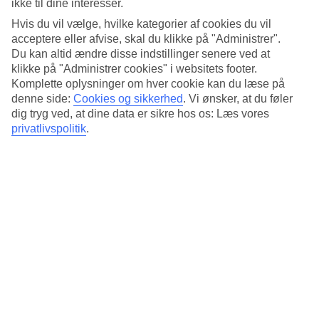
ikke til dine interesser.
gå hen, er det nemt at se fordelen ved krydstogt. Her ligger
Hvis du vil vælge, hvilke kategorier af cookies du vil
skibet hver dag til ved en fascinerende storby eller en smuk
acceptere eller afvise, skal du klikke på "Administrer".
Du kan altid ændre disse indstillinger senere ved at
ø med grønne skove eller hvide strande med det fineste
klikke på "Administrer cookies" i websitets footer.
sand. Dertil kommer krydstogtets helt store fordel: Du har
Komplette oplysninger om hver cookie kan du læse på
havudsigt hver eneste dag!
denne side:
Cookies og sikkerhed
.
Vi ønsker, at du føler
dig tryg ved, at dine data er sikre hos os: Læs vores
privatlivspolitik
.
Krydstogtskibene sejler normalt fra havn sent om eftermiddagen.