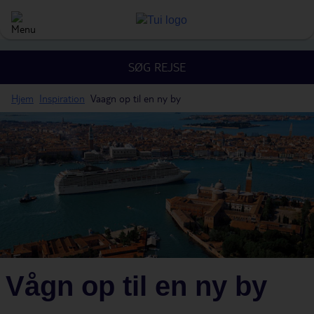
SØG REJSE
Hjem
Inspiration
Vaagn op til en ny by
Vågn op til en ny by