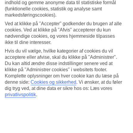
Næste rejse går til:
Italien for at klatre.
indhold og gemme anonyme data til statistiske formål
(funktionelle cookies, statistik og analyse samt
markedsføringscookies).
Ved at klikke på "Accepter" godkender du brugen af alle
Hvordan bestemte I jer for
cookies. Ved at klikke på "Afvis" accepterer du kun
nødvendige cookies, og vores hjemmeside tilpasses
Mauritius?
ikke til dine interesser.
Hvis du vil vælge, hvilke kategorier af cookies du vil
acceptere eller afvise, skal du klikke på "Administrer".
En kold og mørk fredag aften bestilte vi spontant en rejse fra
Du kan altid ændre disse indstillinger senere ved at
den svenske vinter til paradiset på en anden side af jorden.
klikke på "Administrer cookies" i websitets footer.
Derfor faldt valget på
Mauritius
.
Komplette oplysninger om hver cookie kan du læse på
denne side:
Cookies og sikkerhed
.
Vi ønsker, at du føler
dig tryg ved, at dine data er sikre hos os: Læs vores
Hvornår er det bedste tidspunkt
privatlivspolitik
.
at rejse til Mauritius, og hvor
længe skal man rejse?
Vi rejste i midten af januar og var væk i 10 dage. Generelt