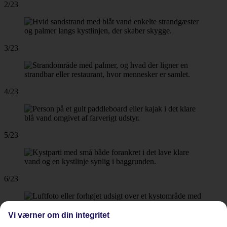
2/23
3/23
4/23
5/23
6/23
Vi værner om din integritet
7/23