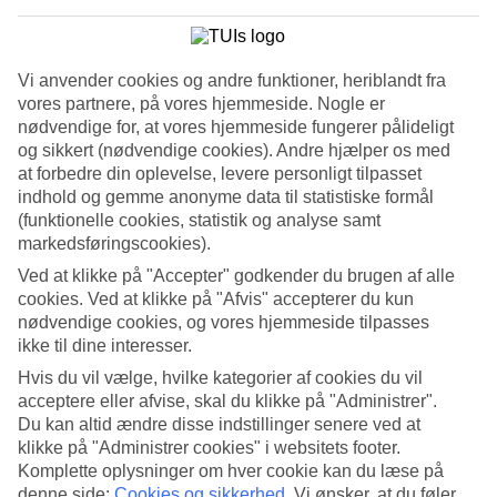
Vi anvender cookies og andre funktioner, heriblandt fra
8/23
vores partnere, på vores hjemmeside. Nogle er
nødvendige for, at vores hjemmeside fungerer pålideligt
og sikkert (nødvendige cookies). Andre hjælper os med
at forbedre din oplevelse, levere personligt tilpasset
9/23
indhold og gemme anonyme data til statistiske formål
(funktionelle cookies, statistik og analyse samt
markedsføringscookies).
10/23
Ved at klikke på "Accepter" godkender du brugen af alle
cookies. Ved at klikke på "Afvis" accepterer du kun
nødvendige cookies, og vores hjemmeside tilpasses
ikke til dine interesser.
Hvis du vil vælge, hvilke kategorier af cookies du vil
11/23
acceptere eller afvise, skal du klikke på "Administrer".
Du kan altid ændre disse indstillinger senere ved at
klikke på "Administrer cookies" i websitets footer.
Komplette oplysninger om hver cookie kan du læse på
12/23
denne side:
Cookies og sikkerhed
.
Vi ønsker, at du føler