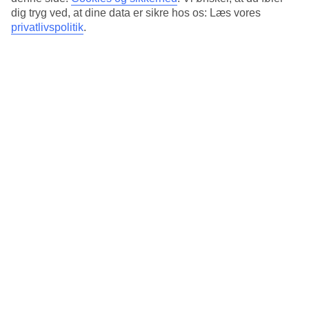
dig tryg ved, at dine data er sikre hos os: Læs vores
privatlivspolitik
.
13/23
14/23
15/23
16/23
17/23