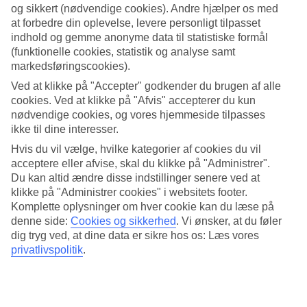
Fuerteventura.
og sikkert (nødvendige cookies). Andre hjælper os med
at forbedre din oplevelse, levere personligt tilpasset
indhold og gemme anonyme data til statistiske formål
5 grunde til at vælge Lanzarote
(funktionelle cookies, statistik og analyse samt
markedsføringscookies).
Unikt design og arkitektur skabt af César
Ved at klikke på "Accepter" godkender du brugen af alle
cookies. Ved at klikke på "Afvis" accepterer du kun
Manrique
nødvendige cookies, og vores hjemmeside tilpasses
ikke til dine interesser.
Er du til stilrent design, kunst og smuk arkitektur? På
Hvis du vil vælge, hvilke kategorier af cookies du vil
Lanzarote
bliver du mødt af en gennemtænkt byggestil med
acceptere eller afvise, skal du klikke på "Administrer".
smukke hvidkalkede huse med grønne eller blå vinduer og
Du kan altid ændre disse indstillinger senere ved at
klikke på "Administrer cookies" i websitets footer.
døre. Takket være øens berømte arkitekt og kunster, César
Komplette oplysninger om hver cookie kan du læse på
Manrique, så er der i dag regler for, hvordan der må bygges
denne side:
Cookies og sikkerhed
.
Vi ønsker, at du føler
på øen. Han har til og med skabt en del seværdigheder, hvor
dig tryg ved, at dine data er sikre hos os: Læs vores
privatlivspolitik
.
naturen bliver en del af kunstværket.
TIP: Oplev César Mariques hjem, numera museum, i Tahiche
og grotten Jameos del Agua med underjordiske barer og