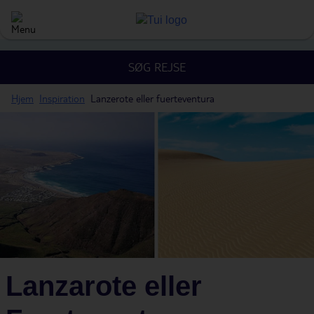
SØG REJSE
Hjem
Inspiration
Lanzerote eller fuerteventura
Lanzarote eller