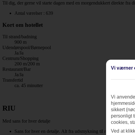
Til dig, der gerne vil starte dagen med en morgendukkert direkte fra d
Antal værelser : 639
Kort om hotellet
Til strand/badning
900 m
Udendørspool/Børnepool
Ja/Ja
Centrum/Shopping
200 m/200 m
Vi værner 
Restaurant/Bar
Ja/Ja
Transfertid
ca. 45 minutter
Vi anvender
hjemmeside
RIU
sikkert (nø
personligt 
Med sans for hver detalje
cookies, st
Ved at klik
Sans for hver en detalje. Alt fra udsmykning til rengøring ske