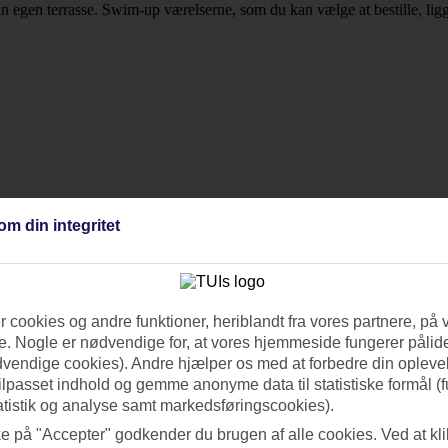
in egen terrasse. Swim-up værelserne, som du kan vælge at bestille, ligg
om din integritet
 cookies og andre funktioner, heriblandt fra vores partnere, på 
. Nogle er nødvendige for, at vores hjemmeside fungerer pålide
dvendige cookies). Andre hjælper os med at forbedre din oplevel
tilpasset indhold og gemme anonyme data til statistiske formål (f
atistik og analyse samt markedsføringscookies).
ke på "Accepter" godkender du brugen af alle cookies. Ved at kl
r med samme omsorg for din oplevelse.