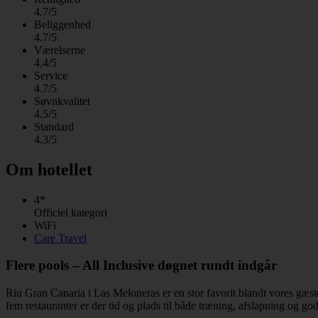
4.7/5
Beliggenhed
4.7/5
Værelserne
4.4/5
Service
4.7/5
Søvnkvalitet
4.5/5
Standard
4.3/5
Om hotellet
4*
Officiel kategori
WiFi
Care Travel
Flere pools – All Inclusive døgnet rundt indgår
Riu Gran Canaria i Las Meloneras er en stor favorit blandt vores gæst
fem restauranter er der tid og plads til både træning, afslapning og go