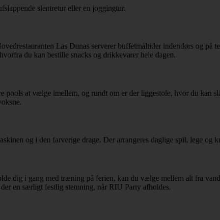
afslappende slentretur eller en joggingtur.
Hovedrestauranten Las Dunas serverer buffetmåltider indendørs og på ter
, hvorfra du kan bestille snacks og drikkevarer hele dagen.
lere pools at vælge imellem, og rundt om er der liggestole, hvor du kan s
voksne.
kinen og i den farverige drage. Der arrangeres daglige spil, lege og kre
olde dig i gang med træning på ferien, kan du vælge mellem alt fra vand
r en særligt festlig stemning, når RIU Party afholdes.