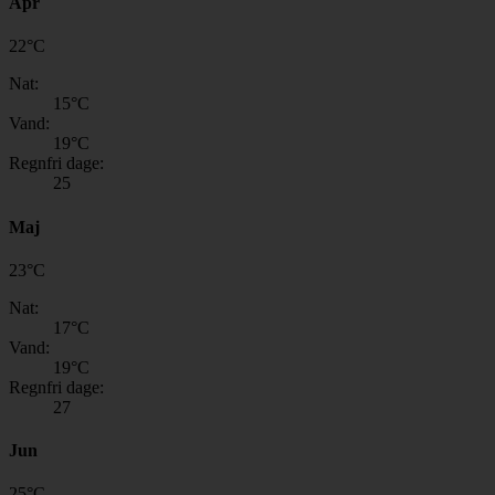
Apr
22
°
C
Nat:
15
°C
Vand:
19
°C
Regnfri dage:
25
Maj
23
°
C
Nat:
17
°C
Vand:
19
°C
Regnfri dage:
27
Jun
25
°
C