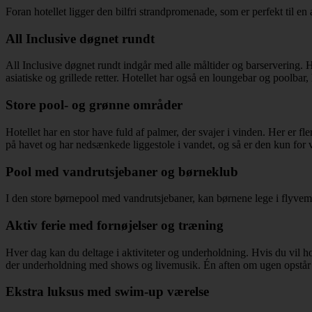
Foran hotellet ligger den bilfri strandpromenade, som er perfekt til en 
All Inclusive døgnet rundt
All Inclusive døgnet rundt indgår med alle måltider og barservering. 
asiatiske og grillede retter. Hotellet har også en loungebar og poolbar
Store pool- og grønne områder
Hotellet har en stor have fuld af palmer, der svajer i vinden. Her er f
på havet og har nedsænkede liggestole i vandet, og så er den kun for 
Pool med vandrutsjebaner og børneklub
I den store børnepool med vandrutsjebaner, kan børnene lege i flyvemas
Aktiv ferie med fornøjelser og træning
Hver dag kan du deltage i aktiviteter og underholdning. Hvis du vil h
der underholdning med shows og livemusik. Én aften om ugen opstår de
Ekstra luksus med swim-up værelse