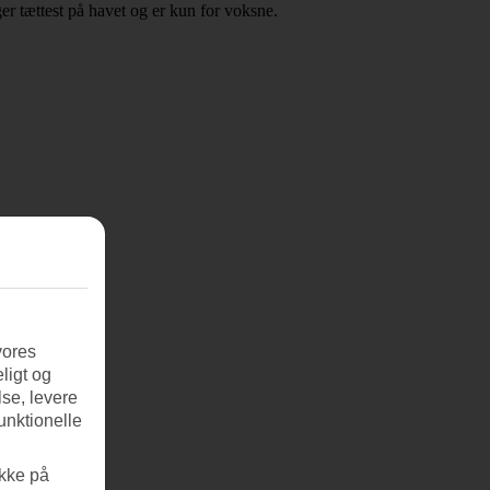
er tættest på havet og er kun for voksne.
vores
ligt og
se, levere
unktionelle
ikke på