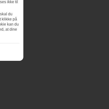
es ikke til
 skal du
mere.
t klikke på
okie kan du
ed, at dine