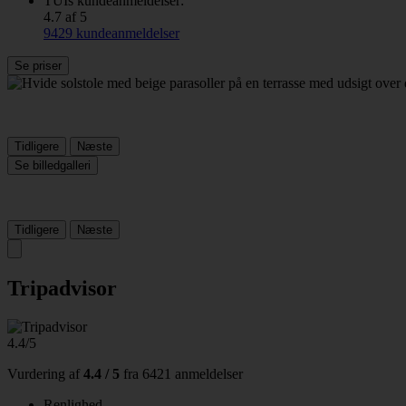
TUIs kundeanmeldelser:
4.7 af 5
9429 kundeanmeldelser
Se priser
Tidligere
Næste
Se billedgalleri
Tidligere
Næste
Tripadvisor
4.4/5
Vurdering af
4.4 / 5
fra
6421 anmeldelser
Renlighed