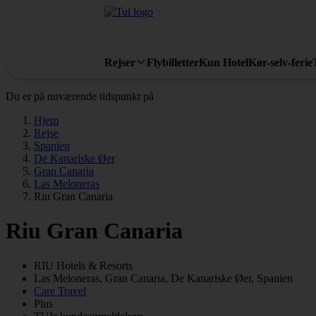
Rejser
Flybilletter
Kun Hotel
Kør-selv-ferie
Du er på nuværende tidspunkt på
Hjem
Rejse
Spanien
De Kanariske Øer
Gran Canaria
Las Meloneras
Riu Gran Canaria
Riu Gran Canaria
RIU
Hotels & Resorts
Las Meloneras, Gran Canaria, De Kanariske Øer, Spanien
Care Travel
Plus