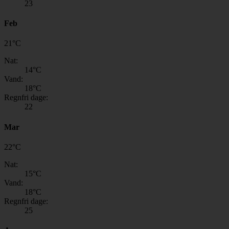
23
Feb
21
°
C
Nat:
14
°C
Vand:
18
°C
Regnfri dage:
22
Mar
22
°
C
Nat:
15
°C
Vand:
18
°C
Regnfri dage:
25