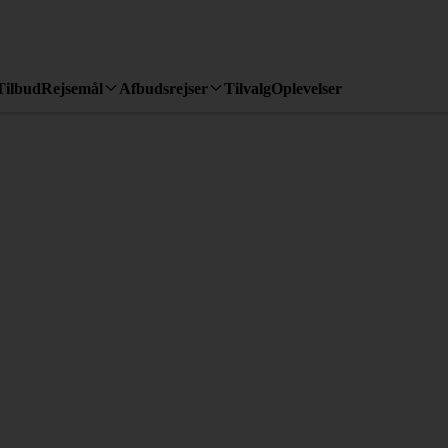
Tilbud
Rejsemål
Afbudsrejser
Tilvalg
Oplevelser