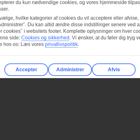
evelser og en smuk præsentation er devisen i køkkenet.
epterer du kun nødvendige cookies, og vores hjemmeside tilpass
. At så mange vender tilbage år efter år siger det meste om RIU
sser.
ag er de verdens førende, men har bevaret den familiære stemning.
 vælge, hvilke kategorier af cookies du vil acceptere eller afvise,
 vælger kun beliggenhed nær strand eller centrum, selv om det koster 
Administrer". Du kan altid ændre disse indstillinger senere ved a
r cookies" i websitets footer. Komplette oplysninger om hver co
nne side:
Cookies og sikkerhed
.
Vi ønsker, at du føler dig tryg v
re hos os: Læs vores
privatlivspolitik
.
Accepter
Administrer
Afvis