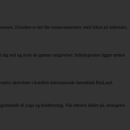
rassen. Desuden er der fire temarestauranter, med fokus på italienske,
lå dig ned og nyde de grønne omgivelser. Infinitypoolen ligger tættest
ative aktiviteter i hotellets internationale børneklub RiuLand.
gymnastik til yoga og holdtræning. Når aftenen falder på, arrangeres