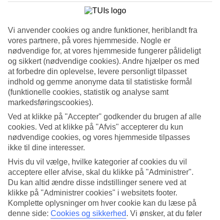
service. RIU er en del af TUI-familien, og de fleste af hotellerne kan
du kun bestille hos os.
Altid på RIU:
Vi anvender cookies og andre funktioner, heriblandt fra
vores partnere, på vores hjemmeside. Nogle er
nødvendige for, at vores hjemmeside fungerer pålideligt
Mad og drikke af højeste kvalitet. Sunde råvarer, nuancerede
og sikkert (nødvendige cookies). Andre hjælper os med
smagsoplevelser og en smuk præsentation er nøgleordet i
at forbedre din oplevelse, levere personligt tilpasset
køkkenet.
indhold og gemme anonyme data til statistiske formål
God beliggenhed, ofte tæt på strand eller centrum.
(funktionelle cookies, statistik og analyse samt
markedsføringscookies).
Service ud over det sædvanlige, og mange tilbagevendende
gæster.
Ved at klikke på "Accepter" godkender du brugen af alle
cookies. Ved at klikke på "Afvis" accepterer du kun
Med sans for alle detaljer.
nødvendige cookies, og vores hjemmeside tilpasses
ikke til dine interesser.
Se alle vores RIU-hoteller
Hvis du vil vælge, hvilke kategorier af cookies du vil
Det, der gør RIU unikt
acceptere eller afvise, skal du klikke på "Administrer".
Du kan altid ændre disse indstillinger senere ved at
Derfor vender så mange gæster tilbage år efter år.
klikke på "Administrer cookies" i websitets footer.
Komplette oplysninger om hver cookie kan du læse på
denne side:
Cookies og sikkerhed
.
Vi ønsker, at du føler