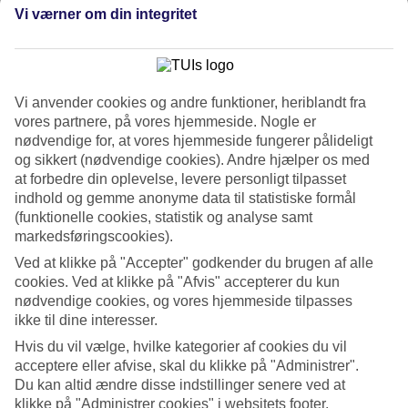
Vi værner om din integritet
Søg
Vi anvender cookies og andre funktioner, heriblandt fra
Du er på nuværende tidspunkt på
vores partnere, på vores hjemmeside. Nogle er
nødvendige for, at vores hjemmeside fungerer pålideligt
Hjem
Rejse
og sikkert (nødvendige cookies). Andre hjælper os med
Kap Verde
at forbedre din oplevelse, levere personligt tilpasset
All Inclusive
indhold og gemme anonyme data til statistiske formål
(funktionelle cookies, statistik og analyse samt
All Inclusive i Kap Verde
markedsføringscookies).
Ved at klikke på "Accepter" godkender du brugen af alle
Vores
All Inclusive-rejser
til Kap Verde er perfekte for dig, der vil
cookies. Ved at klikke på "Afvis" accepterer du kun
spise og drikke godt på hotellet uden at tænke på regningen. Denne
nødvendige cookies, og vores hjemmeside tilpasses
øgruppe i Atlanterhavet byder på endeløse strande, i gennemsnit 350
ikke til dine interesser.
soldage om året og en afslappet atmosfære. Vælg blandt vores
populære hoteller på
Boavista
og
Sal
, og find en pakkerejse med fly
Hvis du vil vælge, hvilke kategorier af cookies du vil
og hotel inkluderet. En
rejse til Kap Verde
med All Inclusive
acceptere eller afvise, skal du klikke på "Administrer".
betyder, at både voksne og børn kan nyde ferien og hygge sig med
Du kan altid ændre disse indstillinger senere ved at
mad, drikke og lækkerier! Her kan du læse mere om vores rejser til
klikke på "Administrer cookies" i websitets footer.