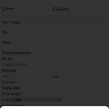
Fly + Hotel
Fly
Hotel
Kombinationsrejse
Fly fra
Rejsemål
Liste
Hvornår?
Hvor længe?
1 uge
Antal rejsende