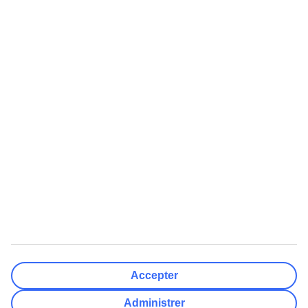
Lufthavne
Nulstil
Færdig
Rejsemål
Nulstil
Færdig
Afrejsedato
Ma
Ti
On
To
Fr
Lø
Sø
Hvor fleksibel er din afrejsedato?
Kun valgt dato
+/- 3 Dage
+/- 7 Dage
+/- 14 Dage
Nulstil
Færdig
Antal rejsende
Antal værelser
Vælg for mig
Accepter
Voksne
2
Administrer