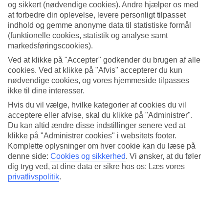
og sikkert (nødvendige cookies). Andre hjælper os med
at forbedre din oplevelse, levere personligt tilpasset
Hvis du drømmer om at tage på kør-selv-ferie til
Italien
og
indhold og gemme anonyme data til statistiske formål
Gardasøen, er rute A7 den oplagte vej, hvis du starter rejsen
(funktionelle cookies, statistik og analyse samt
markedsføringscookies).
i Danmark. Den 963 kilometer lange vej går helt fra den
danske grænse ved Padborg og ned til den østrigske grænse.
Ved at klikke på "Accepter" godkender du brugen af alle
cookies. Ved at klikke på "Afvis" accepterer du kun
Denne strækning tager dig dermed gennem Tyskland og til
nødvendige cookies, og vores hjemmeside tilpasses
Italien, hvor Gardasøen venter på dig med åbne arme. Kører
ikke til dine interesser.
du langs denne rute på din bilferie til Italien, får du mulighed
Hvis du vil vælge, hvilke kategorier af cookies du vil
for at udforske forskellige byer og områder undervejs, og du
acceptere eller afvise, skal du klikke på "Administrer".
kan ligeledes tilpasse din rejse efter dine egne ønsker og
Du kan altid ændre disse indstillinger senere ved at
klikke på "Administrer cookies" i websitets footer.
behov.
Komplette oplysninger om hver cookie kan du læse på
denne side:
Cookies og sikkerhed
.
Vi ønsker, at du føler
En af fordelene ved at vælge en kør-selv-ferie er den
dig tryg ved, at dine data er sikre hos os: Læs vores
privatlivspolitik
.
ubegrænsede fleksibilitet. Du bestemmer selv tempoet,
hvornår du vil stoppe og hvilke seværdigheder, du vil
udforske undervejs. Og mens A7 er den hurtigste rute
gennem Tyskland, byder den også på hyggelige byer, hvor du