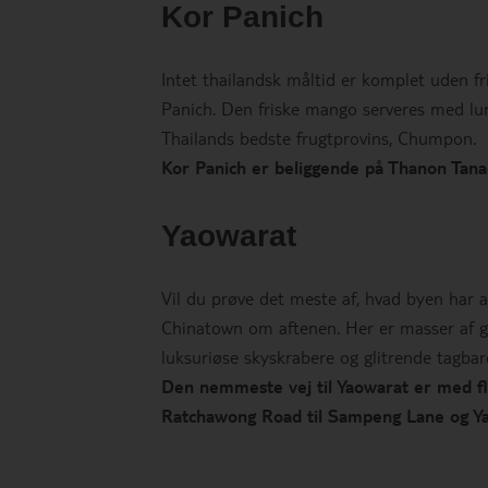
Kor Panich
Intet thailandsk måltid er komplet uden 
Panich. Den friske mango serveres med lun
Thailands bedste frugtprovins, Chumpon.
Kor Panich er beliggende på Thanon Tan
Yaowarat
Vil du prøve det meste af, hvad byen har a
Chinatown om aftenen. Her er masser af go
luksuriøse skyskrabere og glitrende tagbar
Den nemmeste vej til Yaowarat er med flo
Ratchawong Road til Sampeng Lane og Y