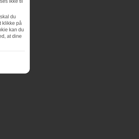
es ikke til
 skal du
t klikke på
okie kan du
ed, at dine