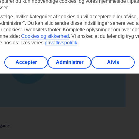
epterer du kun nødvendige cookies, og vores hjemmeside tilpass
sser.
 vælge, hvilke kategorier af cookies du vil acceptere eller afvise,
Administrer". Du kan altid ændre disse indstillinger senere ved a
r cookies" i websitets footer. Komplette oplysninger om hver co
nne side:
Cookies og sikkerhed
.
Vi ønsker, at du føler dig tryg v
re hos os: Læs vores
privatlivspolitik
.
Accepter
Administrer
Afvis
gader.