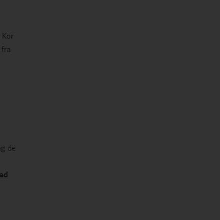
 Kor
 fra
ag de
 ad