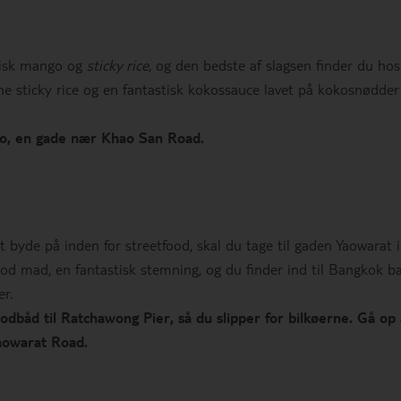
frisk mango og
sticky rice
, og den bedste af slagsen finder du hos
e sticky rice og en fantastisk kokossauce lavet på kokosnødder
ao, en gade nær Khao San Road.
t byde på inden for streetfood, skal du tage til gaden Yaowarat i
d mad, en fantastisk stemning, og du finder ind til Bangkok b
er.
dbåd til Ratchawong Pier, så du slipper for bilkøerne. Gå op
aowarat Road.