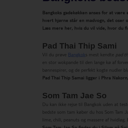
Bangkoks gadekøkken anses for at være et
hvert hjørne står en madvogn, det oser og
Læs mere her, hvis du vil vide, hvor du f
Pad Thai Thip Sami
Vil du prøve
Bangkok
s mest kendte
pad th
en stor wokpande til den lange kø af forve
bønnespirer, og de perfekt kogte nudler b
Pad Thai Thip Samai ligger i Phra Nakor
Som Tam Jae So
Du kan ikke rejse til Bangkok uden at tes
bedste som tam køber du hos Som Tam Jae 
lime, chili, peanuts og massere af hvidløg. 
Som Tam Jae So finder du i Silom på Soi