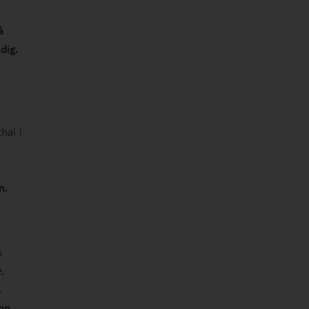
å
dig.
hai i
n.
s
,
.
on.