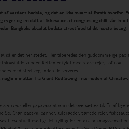
 af verdens bedste, og det er ikke svært at forstå hvorfor. P
 ryger og en duft af fiskesauce, citrongræs og chili slår imod 
inder Bangkoks absolut bedste streetfood til dit næste besøg.
ai
, så er det her stedet. Her tilberedes den guddommelige pad t
ntningsfulde kunder. Retten er fyldt med store rejer, tofu og
landes med stegt æg, inden de serveres.
n, nogle minutter fra Giant Red Swing i nærheden af Chinatow
te
som tam
, eller papayasalat som det oversættes til. En af byen
So. Grøn papaya, bønner, gulerødder, tørrede rejer, fiskesauce
Bestil eventuelt med grillet kylling for en ekstra smagssensation
 Phiphat 2, bare fem minutters gang fra Sala Daeng BTS stati