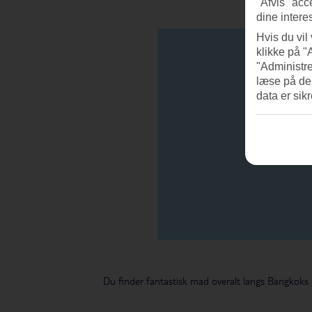
"Afvis" acc
dine intere
Hvis du vil
klikke på "
"Administre
læse på de
data er sik
Du finder fantastisk mad overalt langs Bangkoks 