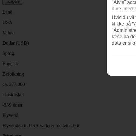
Tidligere
"Afvis" acc
dine intere
Land
Hvis du vil
USA
klikke på "
"Administre
Valuta
læse på de
Dollar (USD)
data er sik
Sprog
Engelsk
Befolkning
ca. 377.000
Tidsforskel
-5/-9 timer
Flyvetid
Flyvetiden til USA varierer mellem 10 ti
Prisniveau