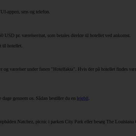
TUI-appen, sms og telefon.
 USD pr. værelser/nat, som betales direkte til hotellet ved ankomst.
il hotellet.
ter og værelser under fanen "Hotelfakta". Hvis der på hotellet findes væ
ere dage gennem os. Sådan bestiller du en
lejebil
.
mpbåden Natchez, picnic i parken City Park eller besøg The Louisiana C