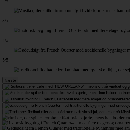
2/5
3/5
4/5
5/5
Næste