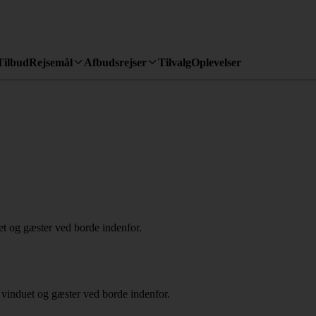
Tilbud
Rejsemål
Afbudsrejser
Tilvalg
Oplevelser