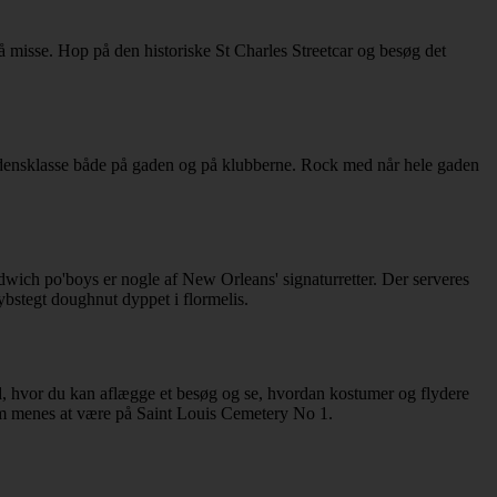
 misse. Hop på den historiske St Charles Streetcar og besøg det
erdensklasse både på gaden og på klubberne. Rock med når hele gaden
wich po'boys er nogle af New Orleans' signaturretter. Der serveres
bstegt doughnut dyppet i flormelis.
d, hvor du kan aflægge et besøg og se, hvordan kostumer og flydere
om menes at være på Saint Louis Cemetery No 1.