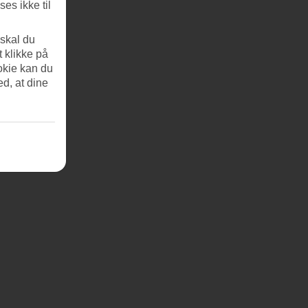
es ikke til
 skal du
t klikke på
okie kan du
ed, at dine