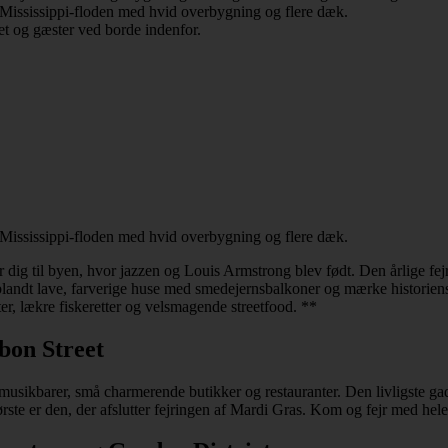
 dig til byen, hvor jazzen og Louis Armstrong blev født. Den årlige fej
 gå blandt lave, farverige huse med smedejernsbalkoner og mærke histor
r, lækre fiskeretter og velsmagende streetfood. **
bon Street
usikbarer, små charmerende butikker og restauranter. Den livligste gad
rste er den, der afslutter fejringen af Mardi Gras. Kom og fejr med hele