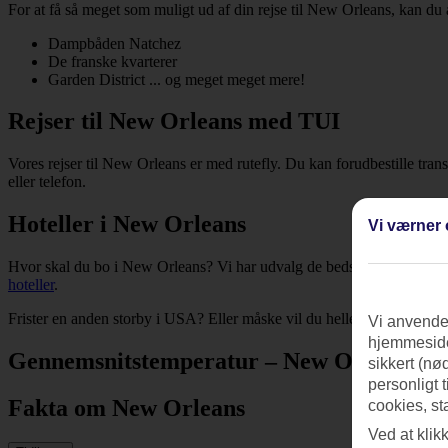
For at få så meget som muligt ud af din rejse til New Orleans, kan d
Dampbåden Natchez
De franske kvarterer
Garden District ... og meget meget mere!
Rejser til New Orleans med TUI
Vores rejser til New Orleans er med rutefly. Du kan forudbestille tra
eller telefon.
Hoteller i New Orleans
Vi værner 
Hvor skal du bo i New Orleans? Vi har udvalg de bedste hoteller, der l
hoteller
.
Frister en anden storby i USA? Eller måske vil du hellere på en stor
Vi anvender
hjemmeside
Gennemsnitstemperatur – New Orleans
sikkert (nø
personligt 
Fakta om New Orleans
cookies, st
Ved at klik