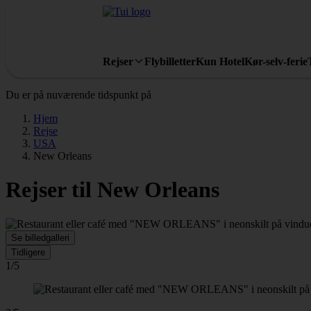
Rejser
Flybilletter
Kun Hotel
Kør-selv-ferie
Du er på nuværende tidspunkt på
Hjem
Rejse
USA
New Orleans
Rejser til New Orleans
Se billedgalleri
Tidligere
1/5