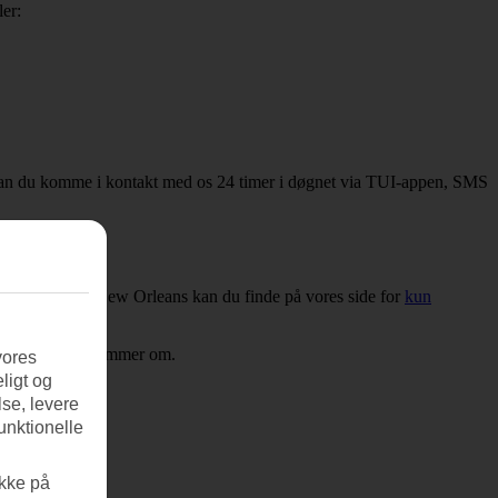
er:
ien kan du komme i kontakt med os 24 timer i døgnet via TUI-appen, SMS
flere hoteller i New Orleans kan du finde på vores side for
kun
en rejse, du drømmer om.
vores
ligt og
se, levere
unktionelle
ikke på