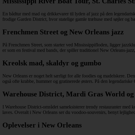
Mississippi River Boat Tour, St. Charles S
En bådtur med mad og drikkevarer til lyden af jazz på den legendaris
frodige Garden District, hvor statelige gamle træhuse med søjler og b
Frenchmen Street og New Orleans jazz
På Frenchmen Street, som starter ved Mississippifloden, ligger jazz
er som en festival med bands, der spiller traditionel New Orleans-jazz
Kreolsk mad, skaldyr og gumbo
New Orleans er noget helt særligt for alle foodies og madelskere. De
også ofte krabbe, hummer og gratinerede østers. På den legendariske
Warehouse District, Mardi Gras World og
I Warehouse District-området sameksisterer trendy restauranter med k
laves. Overalt i New Orleans ser du voodoo-souvenirs, benyt lejligh
Oplevelser i New Orleans