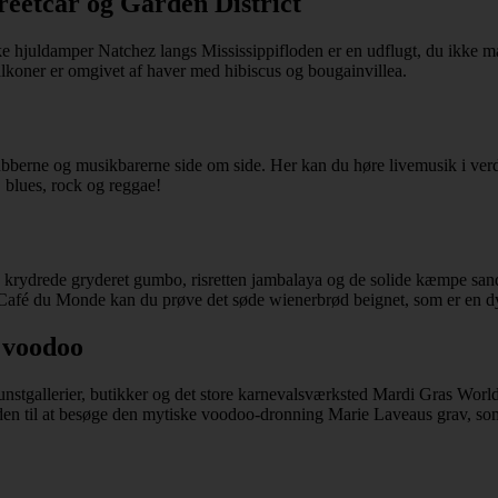
treetcar og Garden District
ke hjuldamper Natchez langs Mississippifloden er en udflugt, du ikke må
alkoner er omgivet af haver med hibiscus og bougainvillea.
klubberne og musikbarerne side om side. Her kan du høre livemusik i v
, blues, rock og reggae!
n krydrede gryderet gumbo, risretten jambalaya og de solide kæmpe sand
 Café du Monde kan du prøve det søde wienerbrød beignet, som er en dy
 voodoo
unstgallerier, butikker og det store karnevalsværksted Mardi Gras Worl
eden til at besøge den mytiske voodoo-dronning Marie Laveaus grav, s