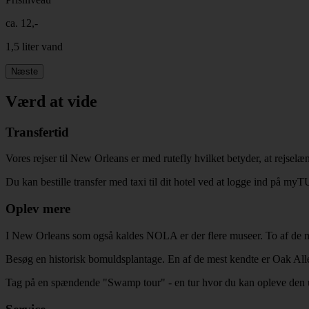
ca. 12,-
1,5 liter vand
Næste
Værd at vide
Transfertid
Vores rejser til New Orleans er med rutefly hvilket betyder, at rejselæn
Du kan bestille transfer med taxi til dit hotel ved at logge ind på myTU
Oplev mere
I New Orleans som også kaldes NOLA er der flere museer. To af d
Besøg en historisk bomuldsplantage. En af de mest kendte er Oak Alle
Tag på en spændende "Swamp tour" - en tur hvor du kan opleve den un