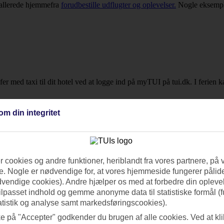
u allerede hjemmefra
forudbestille udflugter og oplevelser.
Nogle eksempl
nsfer med taxi til dit hotel ved at logge ind på myTUI på tui.dk. I fer
om din integritet
igger centralt, i de franske kvarterer eller The Garden District. Endnu 
byferie tættere på Danmark? Tjek hele vores
storbyferie
-udvalg og find d
 cookies og andre funktioner, heriblandt fra vores partnere, på 
. Nogle er nødvendige for, at vores hjemmeside fungerer pålide
dvendige cookies). Andre hjælper os med at forbedre din oplevel
tilpasset indhold og gemme anonyme data til statistiske formål (f
atistik og analyse samt markedsføringscookies).
ke på "Accepter" godkender du brugen af alle cookies. Ved at kl