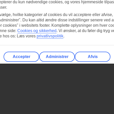
epterer du kun nødvendige cookies, og vores hjemmeside tilpass
sser.
 vælge, hvilke kategorier af cookies du vil acceptere eller afvise,
Administrer". Du kan altid ændre disse indstillinger senere ved a
r cookies" i websitets footer. Komplette oplysninger om hver co
nne side:
Cookies og sikkerhed
.
Vi ønsker, at du føler dig tryg v
re hos os: Læs vores
privatlivspolitik
.
Accepter
Administrer
Afvis