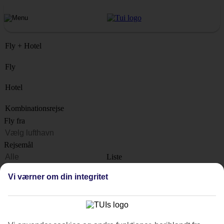
Fly + Hotel
Fly
Hotel
Kombinationsrejse
Fly fra
Rejsemål
Liste
Hvornår?
Vi værner om din integritet
Hvor længe?
1 uge
Antal rejsende