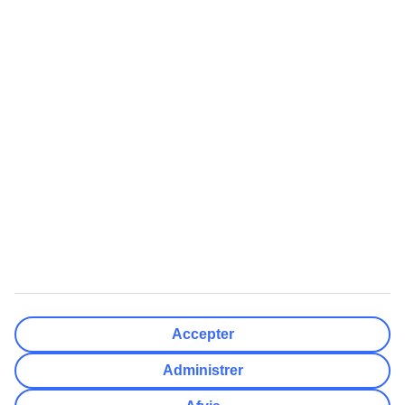
Færdig
Rejsemål
Nulstil
Færdig
Afrejsedato
Ma
Ti
On
To
Fr
Lø
Sø
Hvor fleksibel er din afrejsedato?
Kun valgt dato
+/- 3 Dage
+/- 7 Dage
+/- 14 Dage
Nulstil
Færdig
Antal rejsende
Antal værelser
Vælg for mig
Accepter
Voksne
2
Administrer
Børn (0-17)
0