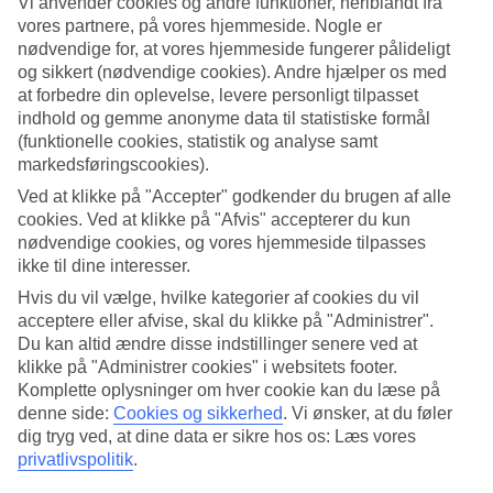
Vi anvender cookies og andre funktioner, heriblandt fra
vores partnere, på vores hjemmeside. Nogle er
Søg
nødvendige for, at vores hjemmeside fungerer pålideligt
og sikkert (nødvendige cookies). Andre hjælper os med
at forbedre din oplevelse, levere personligt tilpasset
indhold og gemme anonyme data til statistiske formål
Du er på nuværende tidspunkt på
(funktionelle cookies, statistik og analyse samt
markedsføringscookies).
Hjem
Rejse
Ved at klikke på "Accepter" godkender du brugen af alle
Spanien
cookies. Ved at klikke på "Afvis" accepterer du kun
De Kanariske Øer
nødvendige cookies, og vores hjemmeside tilpasses
Tenerife
ikke til dine interesser.
Alcala
Hoteller
Hvis du vil vælge, hvilke kategorier af cookies du vil
acceptere eller afvise, skal du klikke på "Administrer".
Hoteller Alcala
Du kan altid ændre disse indstillinger senere ved at
klikke på "Administrer cookies" i websitets footer.
Komplette oplysninger om hver cookie kan du læse på
Her finder du vores store udvalg af hoteller for Alcala. Vi har valgt
denne side:
Cookies og sikkerhed
.
Vi ønsker, at du føler
de bedste hoteller, som Alcala har at tilbyde, for at sikre dig den
dig tryg ved, at dine data er sikre hos os: Læs vores
bedst mulige ferie. Om du er på udkig efter luksushotel, egen pool
eller
All Inclusive
har vi et hotel, der passer til dig. Brug et øjeblik,
privatlivspolitik
.
lad dig inspirere og find dit drømmehotel her!