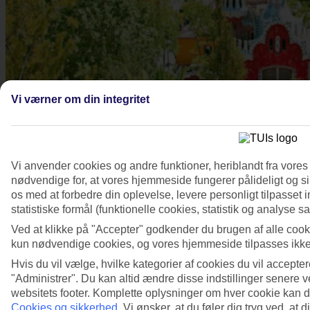
Vi værner om din integritet
Vi anvender cookies og andre funktioner, heriblandt fra vore
nødvendige for, at vores hjemmeside fungerer pålideligt og s
Se billedgalleri
os med at forbedre din oplevelse, levere personligt tilpasse
statistiske formål (funktionelle cookies, statistik og analyse
Ved at klikke på "Accepter" godkender du brugen af alle cooki
kun nødvendige cookies, og vores hjemmeside tilpasses ikke t
Hvis du vil vælge, hvilke kategorier af cookies du vil acceptere
"Administrer". Du kan altid ændre disse indstillinger senere v
websitets footer. Komplette oplysninger om hver cookie kan 
Cookies og sikkerhed
.
Vi ønsker, at du føler dig tryg ved, at 