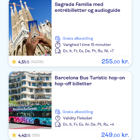
Sagrada Familia med
entrébilletter og audioguide
Gratis afbestilling
Varighed
1 time 15 minutter
En,
It,
Fr,
Es,
De,
Pt,
Ru,
Nl,
+7
255
kr.
4,51
,
00
(14209)
/5
Barcelona Bus Turístic hop-on
hop-off billetter
Gratis afbestilling
Validity
Fleksibel
En,
It,
Fr,
Es,
Ar,
De,
Pt,
Ru,
+4
249
kr.
4,42
,
00
(129)
/5