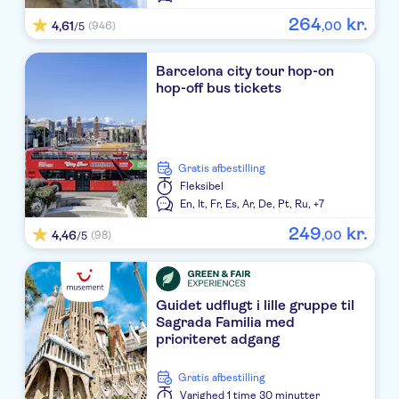
264
kr.
4,61
,
00
(946)
/5
Barcelona city tour hop-on
hop-off bus tickets
Gratis afbestilling
Fleksibel
En,
It,
Fr,
Es,
Ar,
De,
Pt,
Ru,
+7
249
kr.
4,46
,
00
(98)
/5
Guidet udflugt i lille gruppe til
Sagrada Familia med
prioriteret adgang
Gratis afbestilling
Varighed
1 time 30 minutter