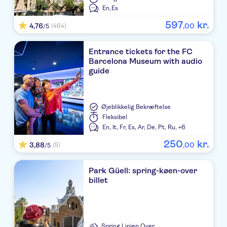
En,
Es
597
kr.
4,76
,
00
(464)
/5
Entrance tickets for the FC
Barcelona Museum with audio
guide
Øjeblikkelig Bekræftelse
Fleksibel
En,
It,
Fr,
Es,
Ar,
De,
Pt,
Ru,
+6
250
kr.
3,88
,
00
(5)
/5
Park Güell: spring-køen-over
billet
Spring Linjen Over