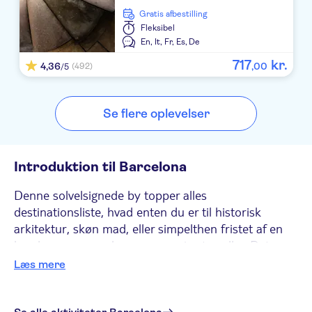
Gratis afbestilling
Fleksibel
En,
It,
Fr,
Es,
De
717
kr.
4,36
,
00
(492)
/5
Se flere oplevelser
Introduktion til Barcelona
Denne solvelsignede by topper alles
destinationsliste, hvad enten du er til historisk
arkitektur, skøn mad, eller simpelthen fristet af en
by, der er som en kæmpemæssig strandby. Det
rammer det særlige sted, hvor historie og
Læs mere
hedonisme mødes. Om dagen, bliv forbløffet over de
arkitektoniske skatte, fra tårnende kolonner fra
romertiden til Gaudís mesterværker. Om aftenen,