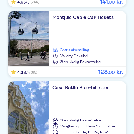
141
kr.
4,65
,
00
(244)
/5
Montjuïc Cable Car Tickets
Gratis afbestilling
Validity
Fleksibel
Øjeblikkelig Bekræftelse
128
kr.
4,38
,
00
(83)
/5
Casa Batlló Blue-billetter
Øjeblikkelig Bekræftelse
Varighed
op til 1 time 15 minutter
En,
It,
Fr,
Es,
De,
Pt,
Ru,
Nl,
+5