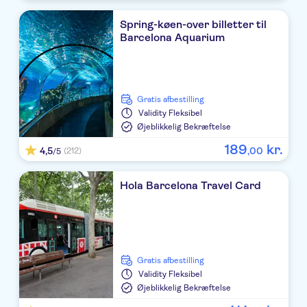
Spring-køen-over billetter til
Barcelona Aquarium
Gratis afbestilling
Validity
Fleksibel
Øjeblikkelig Bekræftelse
189
kr.
4,5
,
00
(212)
/5
Hola Barcelona Travel Card
Gratis afbestilling
Validity
Fleksibel
Øjeblikkelig Bekræftelse