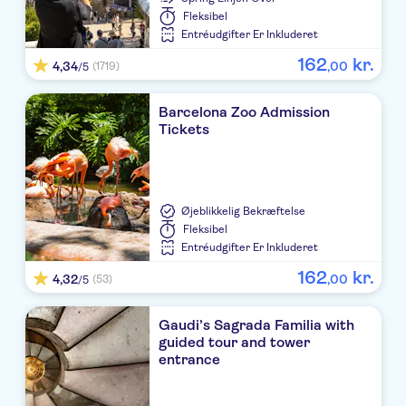
Fleksibel
Entréudgifter Er Inkluderet
162
kr.
4,34
,
00
(1719)
/5
Barcelona Zoo Admission
Tickets
Øjeblikkelig Bekræftelse
Fleksibel
Entréudgifter Er Inkluderet
162
kr.
4,32
,
00
(53)
/5
Gaudi’s Sagrada Familia with
guided tour and tower
entrance