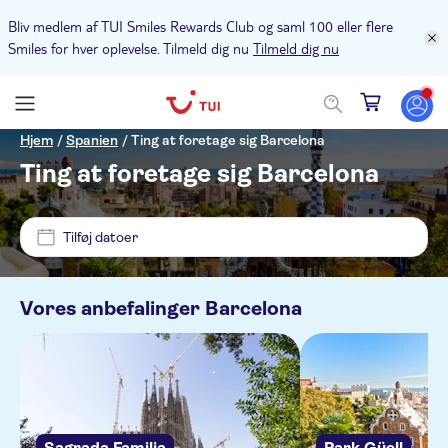
Bliv medlem af TUI Smiles Rewards Club og saml 100 eller flere
Smiles for hver oplevelse. Tilmeld dig nu
Tilmeld dig nu
Pris (voksen)
Hjem
/
Spanien
/
Ting at foretage sig Barcelona
Ting at foretage sig Barcelona
Pickup på hotel
DKK
DKK
Min
Max
Tilføj datoer
Alternativer
NO-PICKUP
Øjeblikkelig bekræftelse
Vores anbefalinger
Barcelona
Kategorier
Gratis aflysning
Seværdigheder & guidede rundture
Aktivitetssprog
Elektronisk billet
Seværdigheder
Aktiviteter
Guidet Tur
English
Museer
Aktiviteter i byen
Udflugter & dagsture
Sagrada Familia
Park Güell