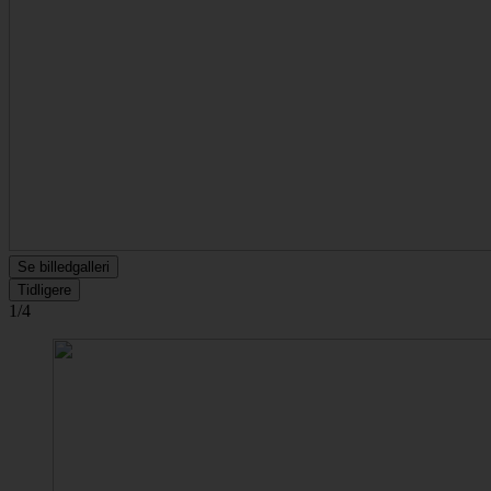
Se billedgalleri
Tidligere
1/4