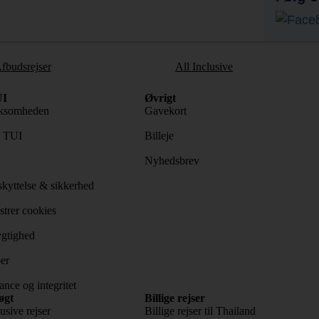
fbudsrejser
All Inclusive
I
Øvrigt
ksomheden
Gavekort
s TUI
Billeje
Nyhedsbrev
kyttelse & sikkerhed
trer cookies
gtighed
er
nce og integritet
øgt
Billige rejser
usive rejser
Billige rejser til Thailand