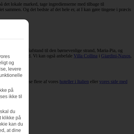
 på det lokale marked, tage ingredienserne med tilbage til
 sammen. Og det bedste af det hele er, at I kan gøre tingene i præcis
n
. Her er du i gåafstand til den børnevenlige strand, Maria-Pia, og
ine
Naxos
-strand. Vi kan også anbefale
Villa Collina
i
Giardini-Naxos
,
vores
ligt og
se, levere
unktionelle
hoteller
, kan du se flere af vores
hoteller i Italien
eller
vores side med
ikke på
es ikke til
 skal du
t klikke på
okie kan du
ed, at dine