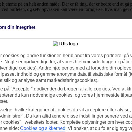
 sig hjemme på en helt anden måde. Der er få ting, der er bedre end at gå
ed buffeten, og selv opvasken kan være en fornøjelse, hvis man gør det
om din integritet
ndt andre anbefale
Oasis Self Catering Apartments
i
Alghero
på
Sardinie
et familievenlige
Time to Smile Villa Giardini
. Her bor du tæt på den f
 cookies og andre funktioner, heriblandt fra vores partnere, på 
 et villakvarter, og i gåafstand til byens to strande.
. Nogle er nødvendige for, at vores hjemmeside fungerer pålide
dvendige cookies). Andre hjælper os med at forbedre din oplevel
tilpasset indhold og gemme anonyme data til statistiske formål (f
 kig på vores side om
vejret i Italien
. Hvis du vil have et større udvalg af
atistik og analyse samt markedsføringscookies).
ke på "Accepter" godkender du brugen af alle cookies. Ved at kl
epterer du kun nødvendige cookies, og vores hjemmeside tilpass
sser.
 vælge, hvilke kategorier af cookies du vil acceptere eller afvise,
Administrer". Du kan altid ændre disse indstillinger senere ved a
r cookies" i websitets footer. Komplette oplysninger om hver co
nne side:
Cookies og sikkerhed
.
Vi ønsker, at du føler dig tryg v