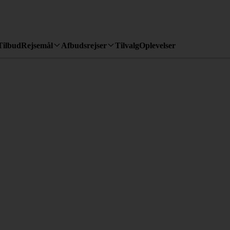
Tilbud
Rejsemål
Afbudsrejser
Tilvalg
Oplevelser