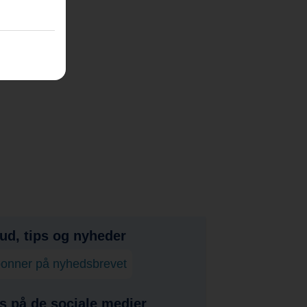
bud, tips og nyheder
onner på nyhedsbrevet
s på de sociale medier