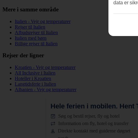
data er sik
Mere i samme område
Italien - Vejr og temperaturer
Rejser til Italien
Afbudsrejser til Italien
Italien med børn
Billige rejser til Italien
Rejser der ligner
Kroatien - Vejr og temperaturer
All Inclusive i Italien
Hoteller i Kroatien
Langtidsferie i Italien
Albanien - Vejr og temperaturer
Hele ferien i mobilen.
Hent T
Søg og bestil rejser, fly og hotel
Information om fly, hotel og transfer
Direkte kontakt med guiderne døgnet