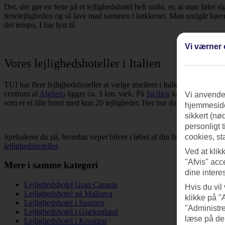
Det, der gør en ferie på et lejlighedshotel helt unikt, er, at man føler
ferielejligheden og så lave mad sammen i køkkenet. Man undgår køen v
det tempo, I har lyst til.
Vi værner 
Vores lejlighedshoteller i Italien
TUI har flere lejlighedshoteller at vælge imellem i Italien. Vi kan bla
centrum af
Alghero
ligger ca. 3 km. væk. På
Sicilien
kan vi anbefale d
Vi anvender
som er et lille hotel med kun 20 lejligheder. Her bor du i den øvre del af
hjemmeside
sikkert (nø
personligt 
Spekulerer du på, hvordan vejret bliver i løbet af din ferie? Så tag et
cookies, st
lejlighedshoteller
.
Ved at klik
"Afvis" acc
Mere i samme kategori
dine intere
Lejlighedshotel Gran Canaria
Hvis du vil
Lejlighedshotel på Mallorca
klikke på "
Lejlighedshotel i Spanien
"Administre
Lejlighedshotel i Grækenland
læse på de
Lejlighedshotel i Kroatien