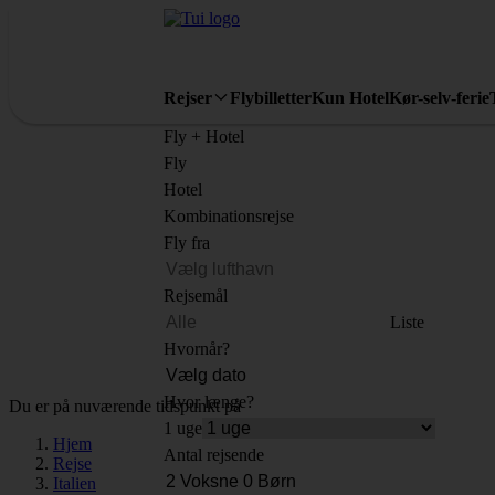
Rejser
Flybilletter
Kun Hotel
Kør-selv-ferie
Fly + Hotel
Fly
Hotel
Kombinationsrejse
Fly fra
Rejsemål
Liste
Hvornår?
Hvor længe?
Du er på nuværende tidspunkt på
1 uge
Hjem
Antal rejsende
Rejse
Italien