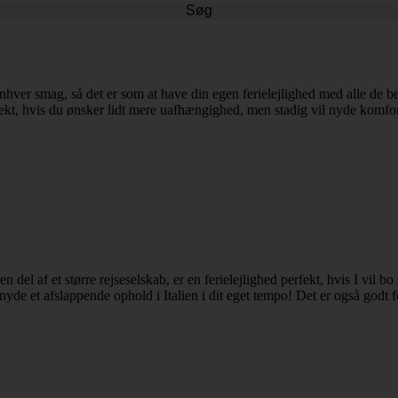
Søg
 enhver smag, så det er som at have din egen ferielejlighed med alle de 
perfekt, hvis du ønsker lidt mere uafhængighed, men stadig vil nyde komfo
r en del af et større rejseselskab, er en ferielejlighed perfekt, hvis I vi
de et afslappende ophold i Italien i dit eget tempo! Det er også godt fo