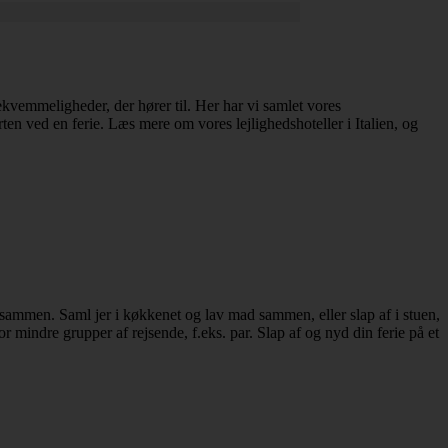
bekvemmeligheder, der hører til. Her har vi samlet vores
rten ved en ferie. Læs mere om vores lejlighedshoteller i Italien, og
l bo sammen. Saml jer i køkkenet og lav mad sammen, eller slap af i stuen,
r mindre grupper af rejsende, f.eks. par. Slap af og nyd din ferie på et