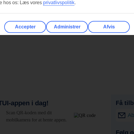
re hos os: Læs vores
privatlivspolitik
.
Accepter
Administrer
Afvis
UI-appen i dag!
Få til
Scan QR-koden med dit
Ab
mobilkamera for at hente appen.
Følg o