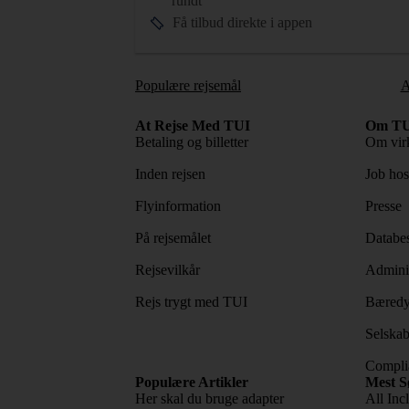
rundt
Få tilbud direkte i appen
Populære rejsemål
A
At Rejse Med TUI
Om TU
Betaling og billetter
Om vir
Inden rejsen
Job ho
Flyinformation
Presse
På rejsemålet
Databes
Rejsevilkår
Adminis
Rejs trygt med TUI
Bæredy
Selskab
Complia
Populære Artikler
Mest S
Her skal du bruge adapter
All Incl