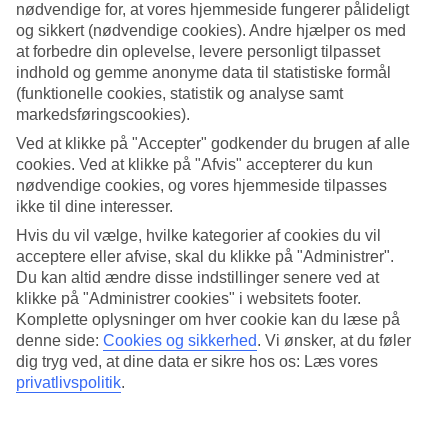
nødvendige for, at vores hjemmeside fungerer pålideligt
og sikkert (nødvendige cookies). Andre hjælper os med
8/18
at forbedre din oplevelse, levere personligt tilpasset
indhold og gemme anonyme data til statistiske formål
(funktionelle cookies, statistik og analyse samt
markedsføringscookies).
9/18
Ved at klikke på "Accepter" godkender du brugen af alle
cookies. Ved at klikke på "Afvis" accepterer du kun
nødvendige cookies, og vores hjemmeside tilpasses
ikke til dine interesser.
10/18
Hvis du vil vælge, hvilke kategorier af cookies du vil
acceptere eller afvise, skal du klikke på "Administrer".
Du kan altid ændre disse indstillinger senere ved at
klikke på "Administrer cookies" i websitets footer.
11/18
Komplette oplysninger om hver cookie kan du læse på
denne side:
Cookies og sikkerhed
.
Vi ønsker, at du føler
dig tryg ved, at dine data er sikre hos os: Læs vores
privatlivspolitik
.
12/18