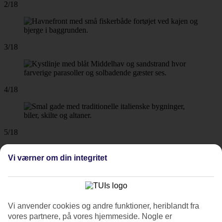
2/18
3/18
4/18
5/18
Vi værner om din integritet
6/18
7/18
Vi anvender cookies og andre funktioner, heriblandt fra
vores partnere, på vores hjemmeside. Nogle er