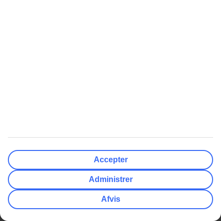
Selskaber
Compliance og integritet
Øvrigt
Kundeservice
Gavekort
Ofte stillede spørgsmål
Billeje
TUI-app
Nyhedsbrev
Compliance og Integritet
myTUI
TUI Smiles Rewards Club
TUI Smiles Rewards Club -
Regler og vilkår
Populære Artikler
Mest Søgt
Her skal du bruge adapter
All Inclusive rejser
Accepter
Hvor mange drikkepenge giver
Charterrejser
Administrer
man?
Billige rejser
Afvis
Europas 10 bedste strande
Afbudsrejser med All Inclusive
Få din egen pool i Grækenland