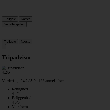
Tidligere
Næste
Se billedgalleri
Tidligere
Næste
Tripadvisor
4.2/5
Vurdering af
4.2 / 5
fra
183 anmeldelser
Renlighed
4.4/5
Beliggenhed
4.5/5
Værelserne