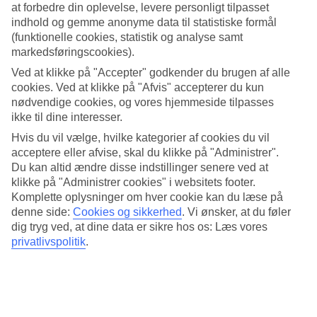
at forbedre din oplevelse, levere personligt tilpasset
På Villa Giardini kan du vælge mellem et- og toværelses lejligheder.
indhold og gemme anonyme data til statistiske formål
De største lejligheder kan rumme op til fire personer og har altan
(funktionelle cookies, statistik og analyse samt
eller terrasse. De er også udstyret med tekøkken.
markedsføringscookies).
Frodig have med pool og bar
Ved at klikke på "Accepter" godkender du brugen af alle
cookies. Ved at klikke på "Afvis" accepterer du kun
I haven på Villa Giardini, blandt citrustræer og bananplanter, er der
nødvendige cookies, og vores hjemmeside tilpasses
pool og liggestole, der er gratis for dig som gæst. Ved siden af
ikke til dine interesser.
poolen ligger hotellets bar, der er åben fra tidlig morgen. Der kan du
Hvis du vil vælge, hvilke kategorier af cookies du vil
købe alt fra morgenmad og kolde drikkevarer til enkle frokostretter
som pasta, hamburgeres og panini.
acceptere eller afvise, skal du klikke på "Administrer".
Du kan altid ændre disse indstillinger senere ved at
Antal lejligheder : 51
klikke på "Administrer cookies" i websitets footer.
Komplette oplysninger om hver cookie kan du læse på
Kort om hotellet
denne side:
Cookies og sikkerhed
.
Vi ønsker, at du føler
dig tryg ved, at dine data er sikre hos os: Læs vores
Til strand/badning
privatlivspolitik
.
250 m
Udendørspool/Børnepool
Ja/Ja
Centrum/Shopping
250 m/250 m
Restaurant/Bar