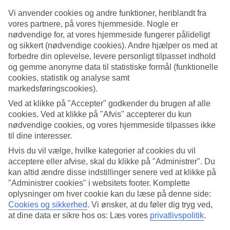
Vi anvender cookies og andre funktioner, heriblandt fra
Søg
vores partnere, på vores hjemmeside. Nogle er
nødvendige for, at vores hjemmeside fungerer pålideligt
og sikkert (nødvendige cookies). Andre hjælper os med at
forbedre din oplevelse, levere personligt tilpasset indhold
Du er på nuværende tidspunkt på
og gemme anonyme data til statistiske formål (funktionelle
cookies, statistik og analyse samt
Hjem
markedsføringscookies).
Rejse
Spanien
Ved at klikke på "Accepter" godkender du brugen af alle
Mallorca
cookies. Ved at klikke på "Afvis" accepterer du kun
Lejlighedshotel
nødvendige cookies, og vores hjemmeside tilpasses ikke
til dine interesser.
Kæmpe rejseoutlet
Hvis du vil vælge, hvilke kategorier af cookies du vil
Gør et kup »
acceptere eller afvise, skal du klikke på "Administrer". Du
kan altid ændre disse indstillinger senere ved at klikke på
Lejlighedshotel på Mallorca
"Administrer cookies" i websitets footer. Komplette
oplysninger om hver cookie kan du læse på denne side:
Cookies og sikkerhed
.
Vi ønsker, at du føler dig tryg ved,
Leder du efter en ferielejlighed på
Mallorca
? Vi har
at dine data er sikre hos os: Læs vores
privatlivspolitik
.
lejlighedshoteller for enhver smag, så det er som at have din egen
feriebolig med alle de bekvemmeligheder, der hører til. Her har vi