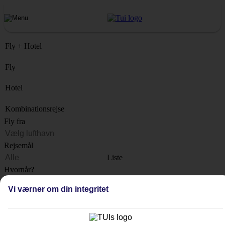
Fly + Hotel
Fly
Hotel
Kombinationsrejse
Fly fra
Rejsemål
Liste
Hvornår?
Vi værner om din integritet
Hvor længe?
1 uge
Antal rejsende