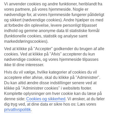
Vi anvender cookies og andre funktioner, heriblandt fra
Søg
vores partnere, på vores hjemmeside. Nogle er
nødvendige for, at vores hjemmeside fungerer pålideligt
og sikkert (nødvendige cookies). Andre hjælper os med
at forbedre din oplevelse, levere personligt tilpasset
indhold og gemme anonyme data til statistiske formål
Du er på nuværende tidspunkt på
(funktionelle cookies, statistik og analyse samt
Hjem
markedsføringscookies).
Rejse
Italien
Ved at klikke på "Accepter" godkender du brugen af alle
Hoteller
cookies. Ved at klikke på "Afvis" accepterer du kun
nødvendige cookies, og vores hjemmeside tilpasses
Hoteller i Italien
ikke til dine interesser.
Hvis du vil vælge, hvilke kategorier af cookies du vil
acceptere eller afvise, skal du klikke på "Administrer".
Her finder du hele vores udvalg af hoteller på
rejser til Italien
. Vi har
valgt de bedste hoteller, som Italien har at tilbyde for at sikre dig den
Du kan altid ændre disse indstillinger senere ved at
bedst mulige ferie. Uanset om du rejser selv, med familien, som par
klikke på "Administrer cookies" i websitets footer.
eller i en gruppe, kan du være sikker på at finde et hotel, som passer
Komplette oplysninger om hver cookie kan du læse på
til dig. Brug et øjeblik, lad dig inspirere og find dit drømmehotel.
denne side:
Cookies og sikkerhed
.
Vi ønsker, at du føler
dig tryg ved, at dine data er sikre hos os: Læs vores
Hoteltips
privatlivspolitik
.