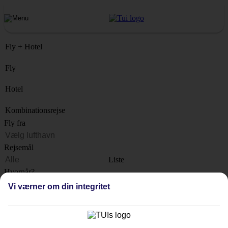
Fly + Hotel
Fly
Hotel
Kombinationsrejse
Fly fra
Rejsemål
Liste
Hvornår?
Vi værner om din integritet
Hvor længe?
1 uge
Antal rejsende