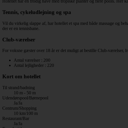
Hotellet har en frodig have med tropiske planter og flere pools. Her ka
Tennis, cykeludlejning og spa
Vil du virkelig slappe af, har hotellet et spa med både massage og be
der er en tennisbane.
Club-værelser
For voksne gæster over 18 år er det muligt at bestille Club-værelser, 
Antal værelser : 200
Antal lejligheder : 220
Kort om hotellet
Til strand/badning
10 m - 50 m
Udendørspool/Børnepool
Ja/Ja
Centrum/Shopping
10 km/100 m
Restaurant/Bar
Ja/Ja