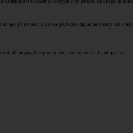
n du slappe af i en solseng i skyggen af en parasol. Kun nogle få skridt 
handlinger på menuen. Du kan også begive dig ud på eventyr ved at leje 
hvor du får adgang til et poolområde, som kun deles af Club-gæster.