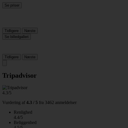
Se priser
Tidligere
Næste
Se billedgalleri
Tidligere
Næste
Tripadvisor
4.3/5
Vurdering af
4.3 / 5
fra
3462 anmeldelser
Renlighed
4.4/5
Beliggenhed
4.5/5