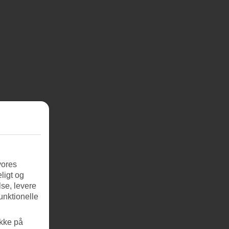
vores
ligt og
se, levere
unktionelle
ikke på