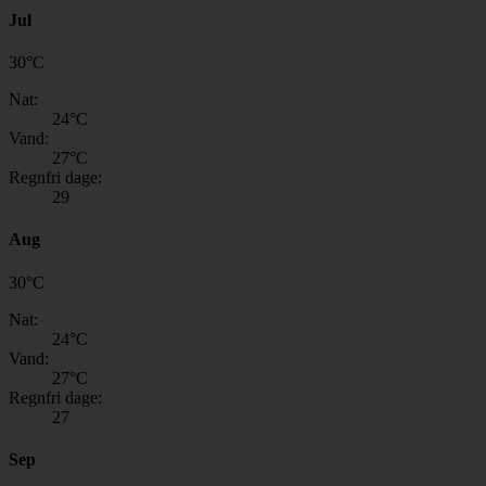
Jul
30
°
C
Nat:
24
°C
Vand:
27
°C
Regnfri dage:
29
Aug
30
°
C
Nat:
24
°C
Vand:
27
°C
Regnfri dage:
27
Sep