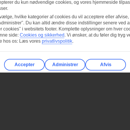
epterer du kun nødvendige cookies, og vores hjemmeside tilpass
sser.
 vælge, hvilke kategorier af cookies du vil acceptere eller afvise,
Administrer". Du kan altid ændre disse indstillinger senere ved a
r cookies" i websitets footer. Komplette oplysninger om hver co
nne side:
Cookies og sikkerhed
.
Vi ønsker, at du føler dig tryg v
re hos os: Læs vores
privatlivspolitik
.
Accepter
Administrer
Afvis