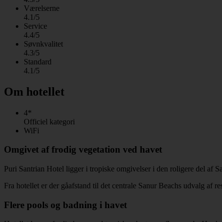
Værelserne
4.1/5
Service
4.4/5
Søvnkvalitet
4.3/5
Standard
4.1/5
Om hotellet
4*
Officiel kategori
WiFi
Omgivet af frodig vegetation ved havet
Puri Santrian Hotel ligger i tropiske omgivelser i den roligere del af Sa
Fra hotellet er der gåafstand til det centrale Sanur Beachs udvalg af re
Flere pools og badning i havet