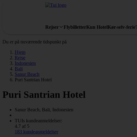
Rejser
Flybilletter
Kun Hotel
Kør-selv-ferie
Du er på nuværende tidspunkt på
Hjem
Rejse
Indonesien
Bali
Sanur Beach
Puri Santrian Hotel
Puri Santrian Hotel
Sanur Beach, Bali, Indonesien
TUIs kundeanmeldelser:
4.7 af 5
183 kundeanmeldelser