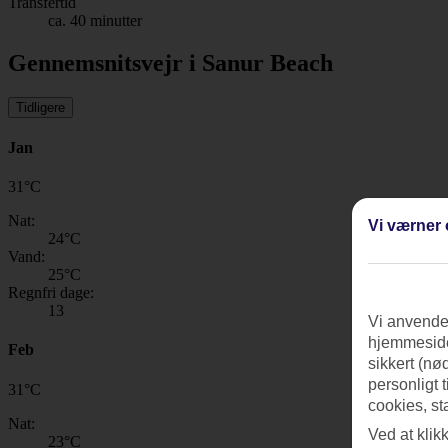
Transfertid
ca. 40 minutter
Gennemsnitsvejr i Sanur Beach
Tidligere
Jan
31
°
C
Nat:
Vi værner 
24
°C
Vand:
25
°C
Regnfri dage:
13
Vi anvender
hjemmeside
Feb
sikkert (nø
personligt 
31
°
C
cookies, st
Nat:
Ved at klik
23
°C