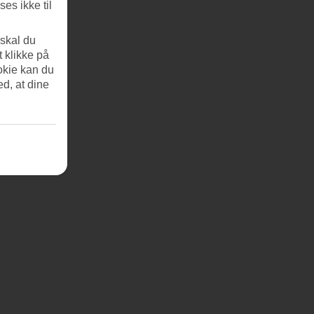
es ikke til
 skal du
t klikke på
okie kan du
ed, at dine