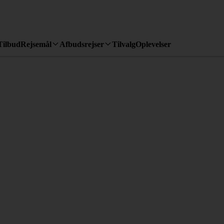
Tilbud
Rejsemål
Afbudsrejser
Tilvalg
Oplevelser