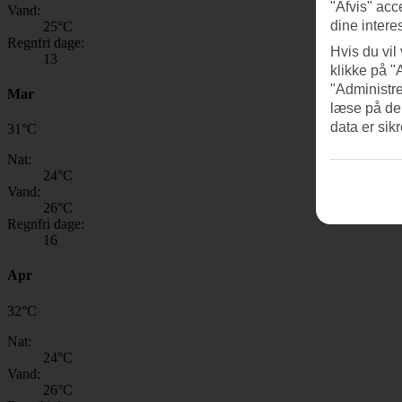
"Afvis" acc
Vand:
dine intere
25
°C
Regnfri dage:
Hvis du vil
13
klikke på "
"Administre
Mar
læse på de
data er sik
31
°
C
Nat:
24
°C
Vand:
26
°C
Regnfri dage:
16
Apr
32
°
C
Nat:
24
°C
Vand:
26
°C