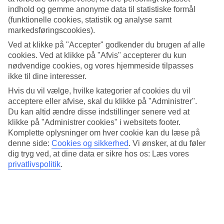
indhold og gemme anonyme data til statistiske formål
Vejret Holland
(funktionelle cookies, statistik og analyse samt
markedsføringscookies).
Vejret i Holland er kendt for at være omskifteligt, og spænde fra
milde somre til kølige vintre. Det er en god idé at være forberedt på
Ved at klikke på "Accepter" godkender du brugen af alle
alt slags vejr, når du besøger dette smukke land.
cookies. Ved at klikke på "Afvis" accepterer du kun
nødvendige cookies, og vores hjemmeside tilpasses
Hvordan er vejret i Holland i april og juli?
ikke til dine interesser.
Hvis du vil vælge, hvilke kategorier af cookies du vil
Vejret i Holland i april begynder at blive mildere. Temperaturen i
april kan variere fra 5°C om natten til 12°C om dagen. Det er en god
acceptere eller afvise, skal du klikke på "Administrer".
tid at besøge landet, da blomsterne begynder at blomstre, og naturen
Du kan altid ændre disse indstillinger senere ved at
er på sit smukkeste.
klikke på "Administrer cookies" i websitets footer.
Komplette oplysninger om hver cookie kan du læse på
Vejret i Holland i juli er varmere. Temperaturen er normalt omkring
denne side:
Cookies og sikkerhed
.
Vi ønsker, at du føler
20°C i dagtimerne, hvilket gør det ideelt til udendørs aktiviteter og
sightseeing.
dig tryg ved, at dine data er sikre hos os: Læs vores
privatlivspolitik
.
Hvor varmt er der i Holland om sommeren?
Hollands somre er behagelige og varme. I juli måned kan
temperaturen stige til omkring 22-25°C men ligger i gennemsnit på
20 og du kan forvente solrige dage. Det er den perfekte tid til at
udforske landets charme, nyde udendørs caféer og tage på bådture