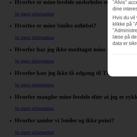
Hvorfor er mine fordele anderledes end min ven
"Afvis" acc
dine intere
Se mere information
Hvis du vil
klikke på "
Hvorfor er mine Smiles udløbet?
"Administre
læse på de
Se mere information
data er sik
Hvorfor har jeg ikke modtaget mine Smiles?
Se mere information
Hvorfor kan jeg ikke få adgang til TUI Smiles 
Se mere information
Hvorfor mangler mine fordele efter at jeg er ryk
Se mere information
Hvorfor samler vi Smiles og ikke point?
Se mere information