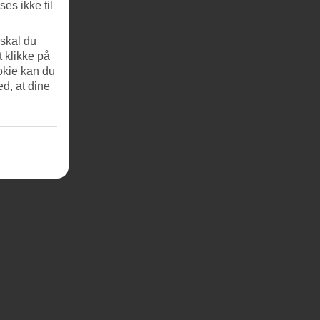
es ikke til
 skal du
t klikke på
okie kan du
ed, at dine