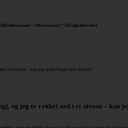
Tilbud
Rejsemål
Afbudsrejser
Tilvalg
Oplevelser
t ned i et niveau – kan jeg stadig bruge mine fordele?
mig), og jeg er rykket ned i et niveau – kan 
tilling, eller den bliver aflyst af os, fjerner vi disse Smiles fra din ko