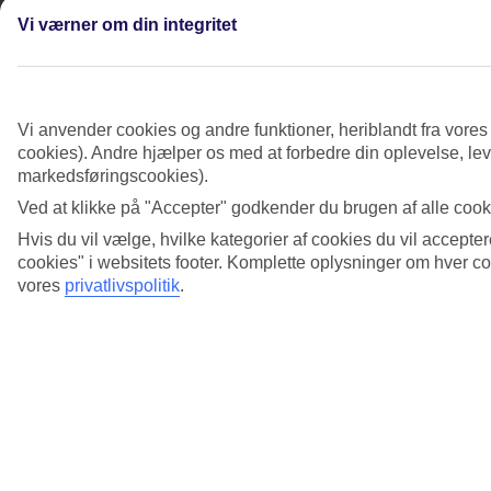
finder jeg det?
Vi værner om din integritet
Se mere information
Hvordan fungerer Spin the Globe, og hvor
finder jeg det?
Vi anvender cookies og andre funktioner, heriblandt fra vore
cookies). Andre hjælper os med at forbedre din oplevelse, leve
Se mere information
markedsføringscookies).
Hvordan kan jeg se, hvor mine Smiles kommer
Ved at klikke på "Accepter" godkender du brugen af alle cooki
fra?
Hvis du vil vælge, hvilke kategorier af cookies du vil accepter
cookies" i websitets footer. Komplette oplysninger om hver 
Se mere information
vores
privatlivspolitik
.
Hvordan melder jeg mig ud af TUI Smiles
Rewards Club?
Se mere information
Hvordan optjener jeg Smiles, og hvad kan de
bruges til?
Se mere information