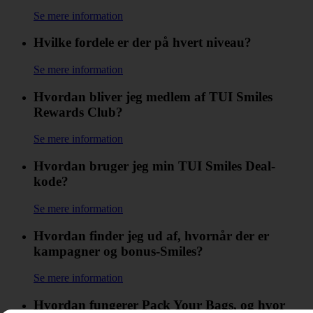
Se mere information
Hvilke fordele er der på hvert niveau?
Se mere information
Hvordan bliver jeg medlem af TUI Smiles
Rewards Club?
Se mere information
Hvordan bruger jeg min TUI Smiles Deal-
kode?
Se mere information
Hvordan finder jeg ud af, hvornår der er
kampagner og bonus-Smiles?
Se mere information
Hvordan fungerer Pack Your Bags, og hvor