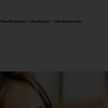
Tilbud
Rejsemål
Afbudsrejser
Tilvalg
Oplevelser