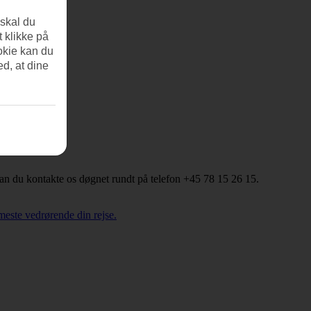
 skal du
t klikke på
okie kan du
ed, at dine
kan du kontakte os døgnet rundt på telefon +45 78 15 26 15.
meste vedrørende din rejse.