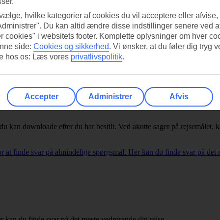
sser.
 vælge, hvilke kategorier af cookies du vil acceptere eller afvise,
Administrer". Du kan altid ændre disse indstillinger senere ved a
r cookies" i websitets footer. Komplette oplysninger om hver co
nne side:
Cookies og sikkerhed
.
Vi ønsker, at du føler dig tryg v
re hos os: Læs vores
privatlivspolitik
.
Accepter
Administrer
Afvis
du kan downloade efter du har bestilt. Ved akutte sager på rejsemålet, 
at finde svar på almindelige spørgsmål. Her kan du finde svar på det 
r kan du finde svar på det meste vedrørende din rejse.