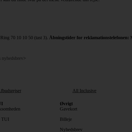
 Ring 70 10 10 50 (tast 3).
Åbningstider for reklamationstelefonen:
s nyhedsbrev
>
fbudsrejser
All Inclusive
I
Øvrigt
ksomheden
Gavekort
s TUI
Billeje
Nyhedsbrev