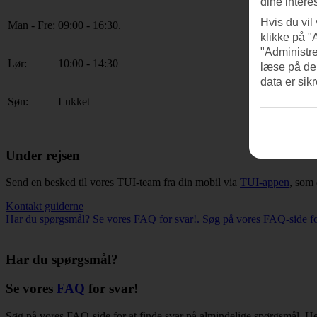
dine intere
Hvis du vil
Man - Fre:
09:00 - 16:30.
klikke på "
"Administre
Lør:
10:00 - 14:30
læse på de
data er sik
Søn:
Lukket
Under rejsen
Send en besked til vores TUI-team fra din mobil via
TUI-appen
, som 
Kontakt guiderne
Har du spørgsmål? Se vores FAQ for svar!. Søg på vores FAQ-side for 
Har du spørgsmål?
Se vores
FAQ
for svar!
Søg på vores FAQ-side for at finde svar på almindelige spørgsmål. He