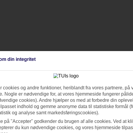
om din integritet
 cookies og andre funktioner, heriblandt fra vores partnere, på 
. Nogle er nødvendige for, at vores hjemmeside fungerer pålide
dvendige cookies). Andre hjælper os med at forbedre din oplevel
tilpasset indhold og gemme anonyme data til statistiske formål (f
atistik og analyse samt markedsføringscookies).
er en chat ved at klikke på det blå ikon nede i højre hjørne.
ke på "Accepter" godkender du brugen af alle cookies. Ved at kl
epterer du kun nødvendige cookies, og vores hjemmeside tilpass