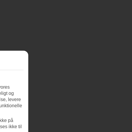
vores
ligt og
se, levere
unktionelle
ikke på
es ikke til