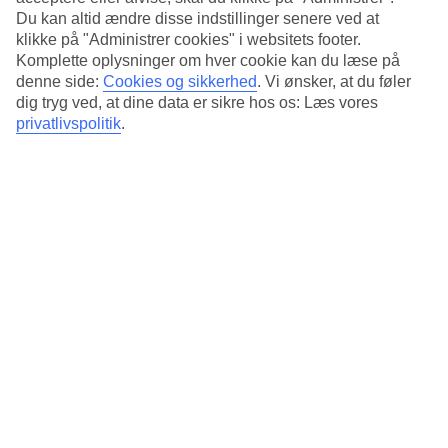
især i byerne – men det er også højsæson for livlige
Du kan altid ændre disse indstillinger senere ved at
sommerfestivaler. Efteråret (september-november) byder på
klikke på "Administrer cookies" i websitets footer.
spektakulære efterårsfarver, hvor træerne får røde og orange
Komplette oplysninger om hver cookie kan du læse på
denne side:
Cookies og sikkerhed
.
Vi ønsker, at du føler
nuancer, hvilket gør det til en ideel tid at udforske templer
dig tryg ved, at dine data er sikre hos os: Læs vores
og bjerglandskaber. Vinteren (december-februar) er at
privatlivspolitik
.
foretrække, hvis du vil opleve sneklædte landskaber og
fremragende skimuligheder i for eksempel Hokkaido og
Nagano.