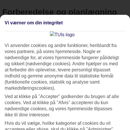
Forberedelse og planlægning
Vi værner om din integritet
Hvornår er det bedst at rejse til Japan?
Japan
kan besøges året rundt, og landet har fire tydelige
Vi anvender cookies og andre funktioner, heriblandt fra
vores partnere, på vores hjemmeside. Nogle er
årstider – men for mange er foråret og efteråret de
nødvendige for, at vores hjemmeside fungerer pålideligt
foretrukne tidspunkter at rejse. Foråret (marts-maj) er kendt
og sikkert (nødvendige cookies). Andre hjælper os med
for de smukke kirsebærtræer (sakura), som blomstrer over
at forbedre din oplevelse, levere personligt tilpasset
indhold og gemme anonyme data til statistiske formål
hele landet og nærmest forvandler gader og parker til
(funktionelle cookies, statistik og analyse samt
lyserøde drømmeverdener. Japanerne selv elsker denne tid
markedsføringscookies).
på året, men kirsebærtræerne tiltrækker også tusindvis af
Ved at klikke på "Accepter" godkender du brugen af alle
turister hvert år. Rejser du i forårsmånederne, kan du
cookies. Ved at klikke på "Afvis" accepterer du kun
forvente travlhed og mange mennesker.
nødvendige cookies, og vores hjemmeside tilpasses
ikke til dine interesser.
Sommeren (juni-august) kan være meget varm og fugtig –
Hvis du vil vælge, hvilke kategorier af cookies du vil
acceptere eller afvise, skal du klikke på "Administrer".