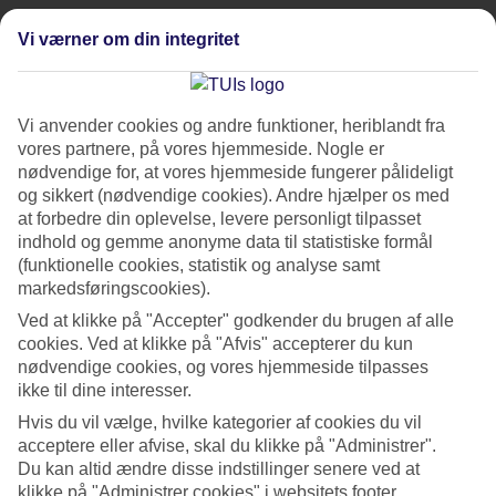
Lago Maggiore ligger i det nordlige
Vi værner om din integritet
Italien
og strækker sig
over regionerne Piemonte og Lombardiet samt den sydlige
kanton Ticino i Schweiz. Søen er cirka 65 kilometer lang og
Vi anvender cookies og andre funktioner, heriblandt fra
dækker et areal på ca. 212 km². Den nordlige del ligger i
vores partnere, på vores hjemmeside. Nogle er
Schweiz, mens størstedelen af søen befinder sig i Italien.
nødvendige for, at vores hjemmeside fungerer pålideligt
og sikkert (nødvendige cookies). Andre hjælper os med
De mest kendte byer langs Maggioresøen er Stresa, Verbania,
at forbedre din oplevelse, levere personligt tilpasset
indhold og gemme anonyme data til statistiske formål
Cannobio og Baveno på vestsiden samt Luino og Laveno på
(funktionelle cookies, statistik og analyse samt
østsiden. Mod nord finder du den schweiziske by Locarno,
markedsføringscookies).
som også er et populært udflugtsmål for mange turister.
Ved at klikke på "Accepter" godkender du brugen af alle
cookies. Ved at klikke på "Afvis" accepterer du kun
nødvendige cookies, og vores hjemmeside tilpasses
Lago Maggiore ligger kun omkring en times kørsel fra
Milano
ikke til dine interesser.
og godt to timer fra Torino, hvilket gør det til en ideel
Hvis du vil vælge, hvilke kategorier af cookies du vil
destination for både weekendture og længere ferier.
acceptere eller afvise, skal du klikke på "Administrer".
Du kan altid ændre disse indstillinger senere ved at
klikke på "Administrer cookies" i websitets footer.