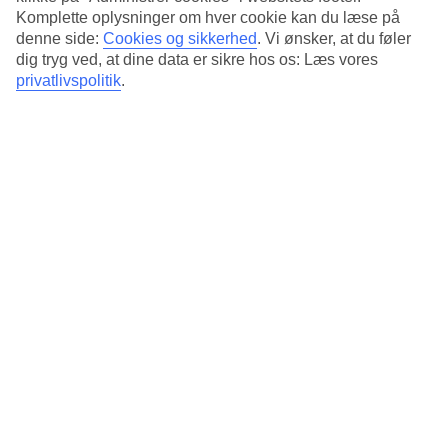
Komplette oplysninger om hver cookie kan du læse på
denne side:
Cookies og sikkerhed
.
Vi ønsker, at du føler
dig tryg ved, at dine data er sikre hos os: Læs vores
privatlivspolitik
.
Hvor dyb er Lago Maggiore?
Lago Maggiore er den dybeste sø i Italien med en maksimal
dybde på 372 meter. Det gør den dybere end både
Gardasøen og Comosøen, og gennemsnitsdybden ligger
omkring 177 meter – en af grundene til, at søen virker så
imponerende.