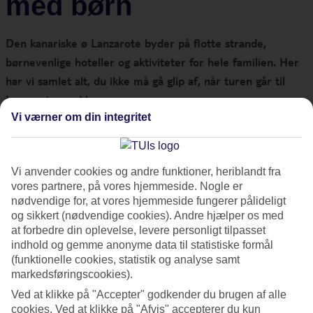
med børn
Den kanariske ø Lanzarote byder på flotte strande,
børnevenlige hoteller og aktiviteter for hele familien. Her
har vi samlet alt, du ikke må gå glip af, når turen går til
Lanzarote med børnene.
Vi værner om din integritet
I samarbejde med Lanzarotes turistbureau
Vi anvender cookies og andre funktioner, heriblandt fra
Børnevenlige strande på
vores partnere, på vores hjemmeside. Nogle er
Lanzarote
nødvendige for, at vores hjemmeside fungerer pålideligt
og sikkert (nødvendige cookies). Andre hjælper os med
at forbedre din oplevelse, levere personligt tilpasset
Playa Dorada
indhold og gemme anonyme data til statistiske formål
(funktionelle cookies, statistik og analyse samt
markedsføringscookies).
Playa Dorada ligger i
Playa Blanca
ved siden af Flamingo
Ved at klikke på "Accepter" godkender du brugen af alle
Beach. Stranden er kendt for sit turkisklare, rolige vand –
cookies. Ved at klikke på "Afvis" accepterer du kun