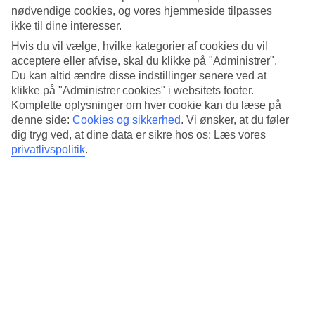
nærmest som en naturlig pool – og egner sig perfekt til
nødvendige cookies, og vores hjemmeside tilpasses
børnefamilier.
ikke til dine interesser.
Hvis du vil vælge, hvilke kategorier af cookies du vil
Playa Grande
acceptere eller afvise, skal du klikke på "Administrer".
Du kan altid ændre disse indstillinger senere ved at
klikke på "Administrer cookies" i websitets footer.
Ved
Puerto del Carmen
, Lanzarotes mest alsidige ferieresort,
Komplette oplysninger om hver cookie kan du læse på
finder du Playa Grande. Stranden syder af liv, men vandet er
denne side:
Cookies og sikkerhed
.
Vi ønsker, at du føler
dig tryg ved, at dine data er sikre hos os: Læs vores
stille og roligt, og der er alt, hvad en familie har brug for:
privatlivspolitik
.
omklædningsrum, toiletter, brusere, solstole, parasoller og
mulighed for vandsport. Palmetræer langs stranden giver
skygge i sommervarmen.
Playa Papagayo
I det sydlige Lanzarote, inden for naturreservatet Los
Ajaches, ligger Papagayostrandene – en perlerække af seks
sandstrande. Den smukkeste er Playa Papagayo, der ligger