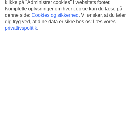
klikke på "Administrer cookies" i websitets footer.
Komplette oplysninger om hver cookie kan du læse på
denne side:
Cookies og sikkerhed
.
Vi ønsker, at du føler
dig tryg ved, at dine data er sikre hos os: Læs vores
privatlivspolitik
.
En elefantunge på vej gennem landskabet ved Hua Hun i Thailand.
Øget ressourcerne til
eksisterende projekter
Vi mener, det er vigtigt at skabe opmærksomhed omkring
alle dem, der allerede arbejder for at skabe en bedre