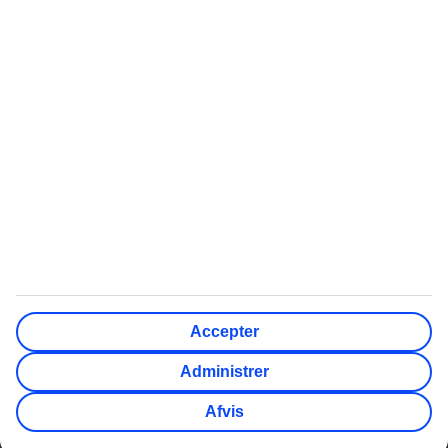
Billige rejser
Afbudsrejser
Billige rejser til Thailand
Afbudsrejser med All
Inclusive
Billige rejser til Grækenland
Afbudsrejser til Grækenland
Billige rejser til Tyrkiet
Afbudsrejser til Gran
Canaria
Billige rejser til Mallorca
Afbudsrejser til Phuket
Billige rejser til Cypern
TUI Danmark indgår i den nordiske rejsekoncern TUI Nordic,
hvor også TUI Sverige, TUI Norge og TUI Finland, Nazar og
Accepter
flyselskabet TUIfly Nordic indgår. TUI Nordic er en del af TUI
Group. Administrativ adresse: Gammel Kongevej 60,
Administrer
Frederiksberg. Telefon kundeservice: 70 10 10 50. CVR-nr.
37425311.
Afvis