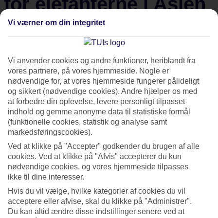
for elefanterne i Asien
Vi værner om din integritet
Elefantridning og –shows er enormt stressende for
elefanter. Alligevel er der forsat mange turister, der
deltager i udflugterne og besøger de mange shows. TUI
Vi anvender cookies og andre funktioner, heriblandt fra
Care Foundation og World Animal Protection er derfor gået
vores partnere, på vores hjemmeside. Nogle er
nødvendige for, at vores hjemmeside fungerer pålideligt
sammen for at skabe en bedre tilværelse for cirka 1 500
og sikkert (nødvendige cookies). Andre hjælper os med
asiatiske elefanter i fangeskab frem mod 2020. Det
at forbedre din oplevelse, levere personligt tilpasset
primære fokus er på Thailand, men projektet dækker også
indhold og gemme anonyme data til statistiske formål
andre dele, hvor andelen af elefanter i fangeskab er stor
(funktionelle cookies, statistik og analyse samt
markedsføringscookies).
som Laos, Kambodja, Nepal, Indien og Sri Lanka.
Ved at klikke på "Accepter" godkender du brugen af alle
cookies. Ved at klikke på "Afvis" accepterer du kun
For at udvikle en bæredygtig forretningsmodel til at hjælpe
nødvendige cookies, og vores hjemmeside tilpasses
elefanterne samarbejder TUI med dyreeksperter på lokalt
ikke til dine interesser.
niveau blandt andet ved at fremme projekter og turisme,
Hvis du vil vælge, hvilke kategorier af cookies du vil
som giver elefanterne en god tilværelse.
acceptere eller afvise, skal du klikke på "Administrer".
Du kan altid ændre disse indstillinger senere ved at