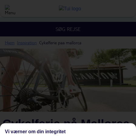
SØG REJSE
Hjem
Inspiration
Cykelferie paa mallorca
Cykelferie på Mallorca
Vi værner om din integritet