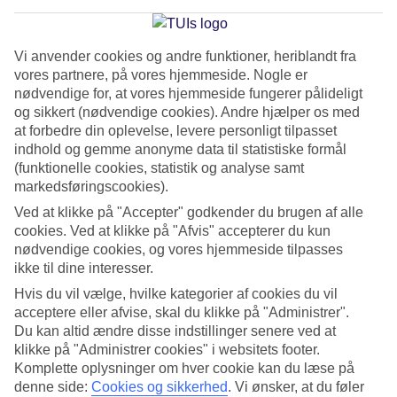
Cykeltur i bjergene, på landevejene eller langs vandet.
Mallorca tilbyder alt fra stejle ruter til den garvede
Vi anvender cookies og andre funktioner, heriblandt fra
cykelrytter til flade cykelstier til familien, som vil opleve
vores partnere, på vores hjemmeside. Nogle er
lokalområdet fra en cykelsadel.
nødvendige for, at vores hjemmeside fungerer pålideligt
og sikkert (nødvendige cookies). Andre hjælper os med
På Mallorca findes der ruter med sværhedsgrader for alle
at forbedre din oplevelse, levere personligt tilpasset
indhold og gemme anonyme data til statistiske formål
cyklister. På den nordlige del af øen findes bjerge, som kan
(funktionelle cookies, statistik og analyse samt
give selv den mest garvede rytter sved på panden. Midt på
markedsføringscookies).
øen findes der fortrinsvis flade strækninger, hvor også
Ved at klikke på "Accepter" godkender du brugen af alle
nybegyndere kan være med.
cookies. Ved at klikke på "Afvis" accepterer du kun
nødvendige cookies, og vores hjemmeside tilpasses
ikke til dine interesser.
Hvornår skal man tage dertil?
Hvis du vil vælge, hvilke kategorier af cookies du vil
acceptere eller afvise, skal du klikke på "Administrer".
Vinter, forår og efterår er de tre sæsoner, som tiltrækker
Du kan altid ændre disse indstillinger senere ved at
flest cykelentusiaster. I løbet af vinteren og frem til maj
klikke på "Administrer cookies" i websitets footer.
kommer blandt andet professionelle europæiske cykelhold til
Komplette oplysninger om hver cookie kan du læse på
denne side:
Cookies og sikkerhed
.
Vi ønsker, at du føler
Mallorca. Om sommeren er temperaturen ofte høj, og mange