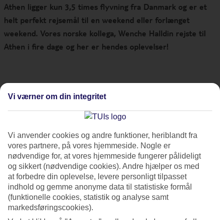
Athen ligger kun 3,5 times flyvning fra Danmark og er et
helt perfekt rejsemål til en weekend eller forlænget
weekend. Vores norske kollega, Wenche Halldin rejste til
Athen i fire dage og her er hendes oplevelser!
Min rejse til Athen var midt i påsken fra torsdag til søndag,
Vi værner om din integritet
og vi var meget spændte på, hvor lukket byen ville være i
helligdagene
. Men den var heldigvis ikke lukket! I
Grækenland
fejrer man den græskortodokse påske, hvilket ikke
Vi anvender cookies og andre funktioner, heriblandt fra
nødvendigvis er samtidig med vores katolsk/protestantiske
vores partnere, på vores hjemmeside. Nogle er
påske. Den græskortodokse påske varierer, så tjek venligst
nødvendige for, at vores hjemmeside fungerer pålideligt
og sikkert (nødvendige cookies). Andre hjælper os med
datoerne, hvis du planlægger en rejse i denne periode.
at forbedre din oplevelse, levere personligt tilpasset
Lufthavnen, Elefthérios Venizélos, ligger cirka 45 minutter
indhold og gemme anonyme data til statistiske formål
med taxi fra centrum. Der er billigere alternativer som bus
(funktionelle cookies, statistik og analyse samt
og metro, men disse tager lidt længere tid.
markedsføringscookies).