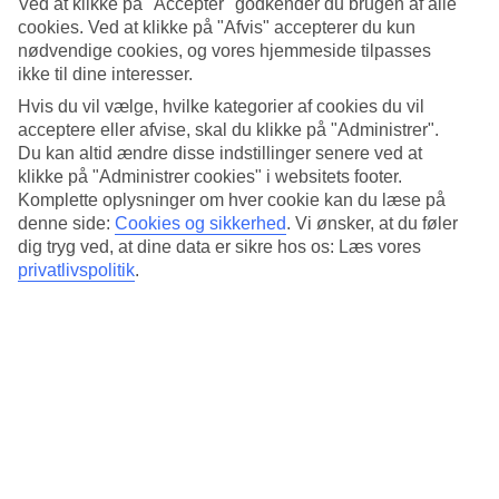
Ved at klikke på "Accepter" godkender du brugen af alle
Dag 1 i Athen – værelse med udsigt
cookies. Ved at klikke på "Afvis" accepterer du kun
nødvendige cookies, og vores hjemmeside tilpasses
Vi boede på det dejlige hotel Electra Palace, som ligger midt
ikke til dine interesser.
i centrum. Vi fik et værelse med en skøn udsigt fra balkonen
Hvis du vil vælge, hvilke kategorier af cookies du vil
mod Parthenon og Akropolis. På øverste etage ligger der en
acceptere eller afvise, skal du klikke på "Administrer".
restaurant med en vidunderlig udsigt over Athen.
Du kan altid ændre disse indstillinger senere ved at
klikke på "Administrer cookies" i websitets footer.
I Athen centrum ligger det meste indenfor gåafstand. Vi gik
Komplette oplysninger om hver cookie kan du læse på
rundt i centrum hver eneste dag og det var nemt at finde
denne side:
Cookies og sikkerhed
.
Vi ønsker, at du føler
rundt. Den første eftermiddag og aften brugte vi på at lære
dig tryg ved, at dine data er sikre hos os: Læs vores
området omkring hotellet at kende. Vi fandt en dejlig
privatlivspolitik
.
italiensk isbar, og en skøn restaurant til en sen frokost med
dejlige hjemmelavede retter. Vi spiste middag i hotellets
restaurant til en dejlig solnedgang og græsk mad med et
internationalt præg, og med dejlig græsk hvidvin til.