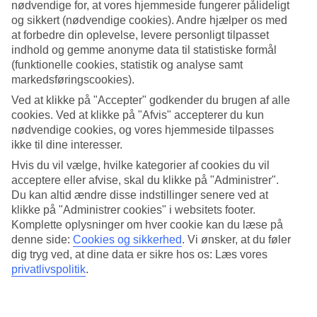
nødvendige for, at vores hjemmeside fungerer pålideligt
og sikkert (nødvendige cookies). Andre hjælper os med
Søg
at forbedre din oplevelse, levere personligt tilpasset
indhold og gemme anonyme data til statistiske formål
(funktionelle cookies, statistik og analyse samt
markedsføringscookies).
Du er på nuværende tidspunkt på
Ved at klikke på "Accepter" godkender du brugen af alle
Hjem
cookies. Ved at klikke på "Afvis" accepterer du kun
Rejse
nødvendige cookies, og vores hjemmeside tilpasses
Spanien
ikke til dine interesser.
De Kanariske Øer
Lanzarote
Hvis du vil vælge, hvilke kategorier af cookies du vil
Puerto del Carmen
acceptere eller afvise, skal du klikke på "Administrer".
Hoteller
Du kan altid ændre disse indstillinger senere ved at
klikke på "Administrer cookies" i websitets footer.
Hoteller Puerto del Carmen
Komplette oplysninger om hver cookie kan du læse på
denne side:
Cookies og sikkerhed
.
Vi ønsker, at du føler
dig tryg ved, at dine data er sikre hos os: Læs vores
Her finder du vores store udvalg af hoteller for Puerto del Carmen.
Vi har valgt de bedste hoteller, som Puerto del Carmen har at
privatlivspolitik
.
tilbyde, for at sikre dig den bedst mulige ferie. Om du er på udkig
efter luksushotel, egen pool eller
All Inclusive
har vi et hotel, der
passer til dig. Brug et øjeblik, lad dig inspirere og find dit