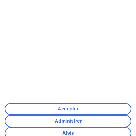
Rejsemål
Nulstil
Færdig
Afrejsedato
Ma
Ti
On
To
Fr
Lø
Sø
Hvor fleksibel er din afrejsedato?
Kun valgt dato
+/- 3 Dage
+/- 7 Dage
+/- 14 Dage
Nulstil
Færdig
Antal rejsende
Antal værelser
Vælg for mig
Accepter
Voksne
2
Administrer
Børn (0-17)
0
Afvis
Nulstil