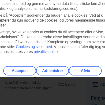
tilpasset indhold og gemme anonyme data til statistiske formål (f
atistik og analyse samt markedsføringscookies).
ke på "Accepter" godkender du brugen af alle cookies. Ved at kl
epterer du kun nødvendige cookies, og vores hjemmeside tilpass
sser.
 vælge, hvilke kategorier af cookies du vil acceptere eller afvise,
Administrer". Du kan altid ændre disse indstillinger senere ved a
r cookies" i websitets footer. Komplette oplysninger om hver co
nne side:
Cookies og sikkerhed
.
Vi ønsker, at du føler dig tryg v
re hos os: Læs vores
privatlivspolitik
.
Accepter
Administrer
Afvis
UI-appen i dag!
Få til
Scan QR-koden med dit
Ab
mobilkamera for at hente appen.
Følg o