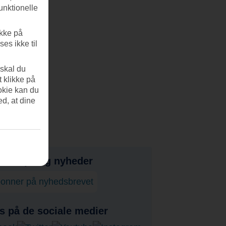
unktionelle
ikke på
es ikke til
 skal du
t klikke på
okie kan du
ed, at dine
bud, tips og nyheder
onner på nyhedsbrevet
s på de sociale medier