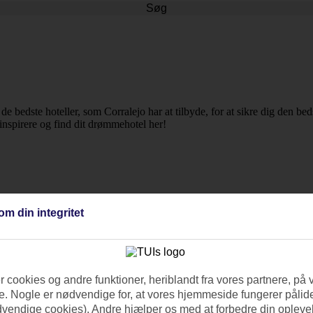
Søg
t de bedste hoteller, som Corralejo har at tilbyde, for at sikre dig den be
g inspirere og find dit drømmehotel her!
om din integritet
 cookies og andre funktioner, heriblandt fra vores partnere, på 
. Nogle er nødvendige for, at vores hjemmeside fungerer pålide
dvendige cookies). Andre hjælper os med at forbedre din oplevel