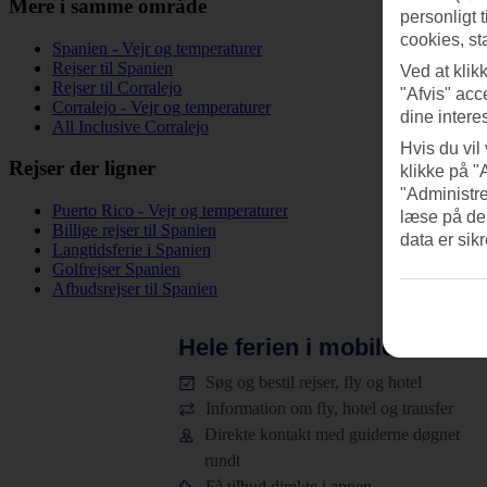
Mere i samme område
personligt 
cookies, st
Spanien - Vejr og temperaturer
Rejser til Spanien
Ved at klik
Rejser til Corralejo
"Afvis" acc
Corralejo - Vejr og temperaturer
dine intere
All Inclusive Corralejo
Hvis du vil
Rejser der ligner
klikke på "
"Administre
Puerto Rico - Vejr og temperaturer
læse på de
Billige rejser til Spanien
data er sik
Langtidsferie i Spanien
Golfrejser Spanien
Afbudsrejser til Spanien
Hele ferien i mobilen.
Hent T
Søg og bestil rejser, fly og hotel
Information om fly, hotel og transfer
Direkte kontakt med guiderne døgnet
rundt
Få tilbud direkte i appen