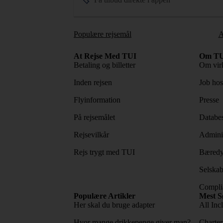
Populære rejsemål
A
At Rejse Med TUI
Om TU
Betaling og billetter
Om vir
Inden rejsen
Job ho
Flyinformation
Presse
På rejsemålet
Databes
Rejsevilkår
Adminis
Rejs trygt med TUI
Bæredy
Selskab
Complia
Populære Artikler
Mest S
Her skal du bruge adapter
All Incl
Hvor mange drikkepenge giver man?
Charter