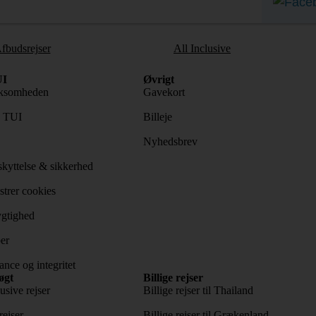
fbudsrejser
All Inclusive
I
Øvrigt
ksomheden
Gavekort
s TUI
Billeje
Nyhedsbrev
kyttelse & sikkerhed
trer cookies
gtighed
er
nce og integritet
øgt
Billige rejser
usive rejser
Billige rejser til Thailand
rejser
Billige rejser til Grækenland