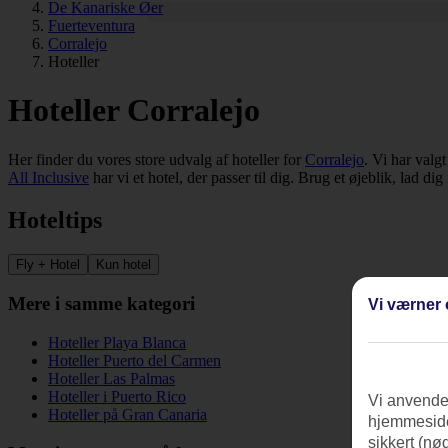
De Kanariske Øer
Fuerteventura
Corralejo
Hoteller
Hoteller Corralejo
Her finder du vores store udvalg af hoteller for
Corralejo
. Vi har valg
All Inclusive
har vi et hotel, der passer til dig. Brug et øjeblik, lad di
Hoteltips
Fly + Hotel
Kun hotel
Mere i samme kategori
Vi værner 
Hoteller Playa Blanca
Hoteller Puerto del Carmen
Hoteller Las Palmas
Hoteller i Puerto Rico
Vi anvender
Hoteller på Gran Canaria
hjemmeside
sikkert (nø