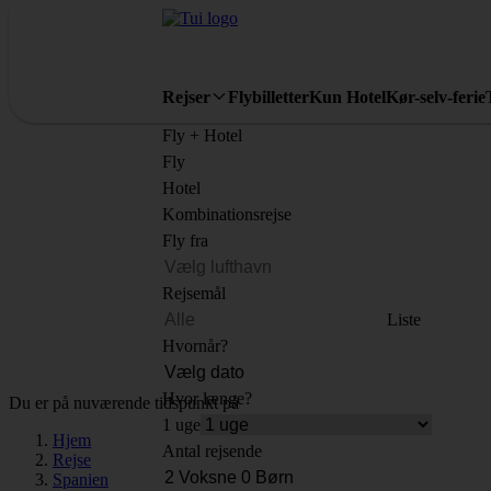
Rejser
Flybilletter
Kun Hotel
Kør-selv-ferie
Fly + Hotel
Fly
Hotel
Kombinationsrejse
Fly fra
Rejsemål
Liste
Hvornår?
Hvor længe?
Du er på nuværende tidspunkt på
1 uge
Hjem
Antal rejsende
Rejse
Spanien