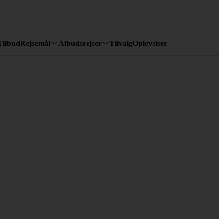
Tilbud
Rejsemål
Afbudsrejser
Tilvalg
Oplevelser