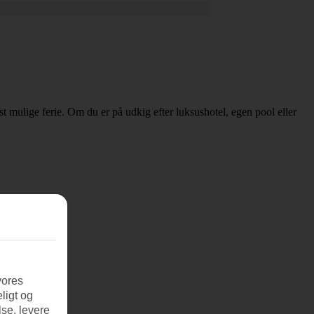
dst mulige ferie. Om du er på udkig efter luksushotel, egen pool eller
vores
ligt og
se, levere