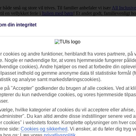
r både små og store vil trives. Til familier anbefaler vi især
All Inclusiv
il en vellykket ferie i
Italien med børn
! Et andet godt, familievenligt ho
klub på hotellet. All Inclusive kan tilkøbes mod ekstra betaling.
om din integritet
specifikt hoteller på Sicilien, der kun er for voksne. Sicilien er dog et 
som:
Minareto.
 cookies og andre funktioner, heriblandt fra vores partnere, på 
. Nogle er nødvendige for, at vores hjemmeside fungerer pålide
dvendige cookies). Andre hjælper os med at forbedre din oplevel
 efter laveste til højeste pris på de datoer, du er interesseret i. Du kan o
tilpasset indhold og gemme anonyme data til statistiske formål (f
atistik og analyse samt markedsføringscookies).
ke på "Accepter" godkender du brugen af alle cookies. Ved at kl
epterer du kun nødvendige cookies, og vores hjemmeside tilpass
sser.
 vælge, hvilke kategorier af cookies du vil acceptere eller afvise,
Administrer". Du kan altid ændre disse indstillinger senere ved a
r cookies" i websitets footer. Komplette oplysninger om hver co
nne side:
Cookies og sikkerhed
.
Vi ønsker, at du føler dig tryg v
re hos os: Læs vores
privatlivspolitik
.