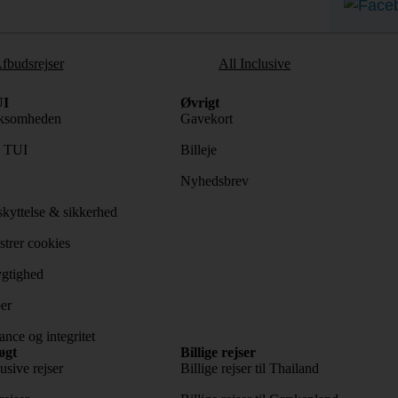
fbudsrejser
All Inclusive
I
Øvrigt
ksomheden
Gavekort
s TUI
Billeje
Nyhedsbrev
kyttelse & sikkerhed
trer cookies
gtighed
er
nce og integritet
øgt
Billige rejser
usive rejser
Billige rejser til Thailand