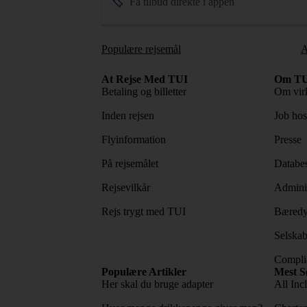
Få tilbud direkte i appen
Populære rejsemål
A
At Rejse Med TUI
Om TU
Betaling og billetter
Om vir
Inden rejsen
Job ho
Flyinformation
Presse
På rejsemålet
Databes
Rejsevilkår
Adminis
Rejs trygt med TUI
Bæredy
Selskab
Complia
Populære Artikler
Mest S
Her skal du bruge adapter
All Incl