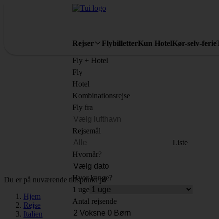
Rejser
Flybilletter
Kun Hotel
Kør-selv-ferie
Fly + Hotel
Fly
Hotel
Kombinationsrejse
Fly fra
Rejsemål
Liste
Hvornår?
Hvor længe?
Du er på nuværende tidspunkt på
1 uge
Hjem
Antal rejsende
Rejse
Italien