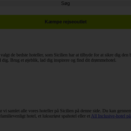
Søg
Kæmpe rejseoutlet
 valgt de bedste hoteller, som Sicilien har at tilbyde for at sikre dig de
il dig. Brug et øjeblik, lad dig inspirere og find dit drømmehotel.
ar vi samlet alle vores hoteller på Sicilien på denne side. Du kan gennems
 familievenligt hotel, et luksuriøst spahotel eller et
All Inclusive-hotel på