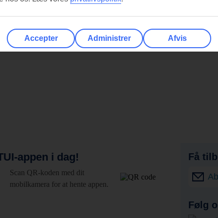
Accepter
Administrer
Afvis
UI-appen i dag!
Få til
Scan QR-koden med dit
Ab
mobilkamera for at hente appen.
Følg o