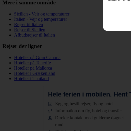
Mere i samme område
Sicilien - Vejr og temperaturer
Italien - Vejr og temperaturer
Rejser til Italien
Rejser til Sicilien
Afbudsrejser til Italien
Rejser der ligner
Hoteller på Gran Canaria
Hoteller på Tenerife
Hoteller på Mallorca
Hoteller i Grækenland
Hoteller i Thailand
Hele ferien i mobilen.
Hent T
Søg og bestil rejser, fly og hotel
Information om fly, hotel og transfer
Direkte kontakt med guiderne døgnet
rundt