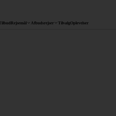
Tilbud
Rejsemål
Afbudsrejser
Tilvalg
Oplevelser