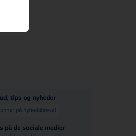
bud, tips og nyheder
onner på nyhedsbrevet
s på de sociale medier