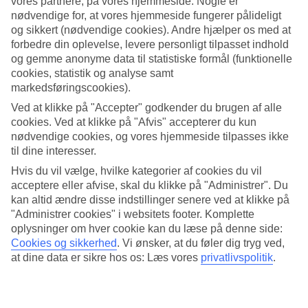
vores partnere, på vores hjemmeside. Nogle er
nødvendige for, at vores hjemmeside fungerer pålideligt
Søg
og sikkert (nødvendige cookies). Andre hjælper os med at
forbedre din oplevelse, levere personligt tilpasset indhold
og gemme anonyme data til statistiske formål (funktionelle
cookies, statistik og analyse samt
Du er på nuværende tidspunkt på
markedsføringscookies).
Hjem
Ved at klikke på "Accepter" godkender du brugen af alle
Rejse
cookies. Ved at klikke på "Afvis" accepterer du kun
Italien
nødvendige cookies, og vores hjemmeside tilpasses ikke
Sicilien
til dine interesser.
Cefalù
Hoteller
Hvis du vil vælge, hvilke kategorier af cookies du vil
acceptere eller afvise, skal du klikke på "Administrer". Du
Kæmpe rejseoutlet
kan altid ændre disse indstillinger senere ved at klikke på
"Administrer cookies" i websitets footer. Komplette
Gør et kup »
oplysninger om hver cookie kan du læse på denne side:
Cookies og sikkerhed
.
Vi ønsker, at du føler dig tryg ved,
Hoteller Cefalù
at dine data er sikre hos os: Læs vores
privatlivspolitik
.
Vores
rejser til Cefalù
tager dig med til Siciliens nordlige kyst.
Stemningen i Cefalù er romantisk og charmerende med