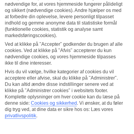
nødvendige for, at vores hjemmeside fungerer pålideligt
Søg
og sikkert (nødvendige cookies). Andre hjælper os med
at forbedre din oplevelse, levere personligt tilpasset
indhold og gemme anonyme data til statistiske formål
(funktionelle cookies, statistik og analyse samt
markedsføringscookies).
Du er på nuværende tidspunkt på
Ved at klikke på "Accepter" godkender du brugen af alle
Hjem
cookies. Ved at klikke på "Afvis" accepterer du kun
Rejse
nødvendige cookies, og vores hjemmeside tilpasses
Italien
Sicilien
ikke til dine interesser.
Giardini-Naxos
Hvis du vil vælge, hvilke kategorier af cookies du vil
Hoteller
acceptere eller afvise, skal du klikke på "Administrer".
Du kan altid ændre disse indstillinger senere ved at
Hoteller Giardini-Naxos
klikke på "Administrer cookies" i websitets footer.
Komplette oplysninger om hver cookie kan du læse på
Her finder du vores store udvalg af hoteller i
Giardini-Naxos
. Vi har
denne side:
Cookies og sikkerhed
.
Vi ønsker, at du føler
valgt de bedste hoteller, som Giardini-Naxos har at tilbyde, for at
dig tryg ved, at dine data er sikre hos os: Læs vores
sikre dig den bedst mulige ferie. Uanset om du rejser alene, med
privatlivspolitik
.
familien eller vennerne er vi sikre på, at du kan finde et hotel der
passer til netop dig. Brug et par minutter og find dit drømmehotel.