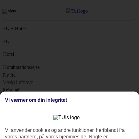
Fly + Hotel
Fly
Hotel
Kombinationsrejse
Fly fra
Rejsemål
Liste
Vi værner om din integritet
Hvornår?
Hvor længe?
1 uge
Vi anvender cookies og andre funktioner, heriblandt fra
Antal rejsende
vores partnere, på vores hjemmeside. Nogle er