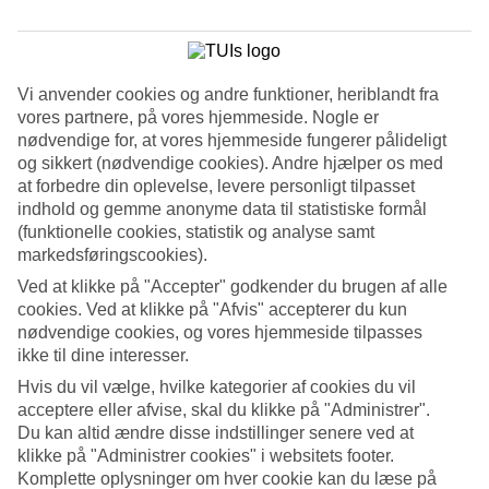
Søg
Vi anvender cookies og andre funktioner, heriblandt fra
vores partnere, på vores hjemmeside. Nogle er
Du er på nuværende tidspunkt på
nødvendige for, at vores hjemmeside fungerer pålideligt
og sikkert (nødvendige cookies). Andre hjælper os med
Hjem
at forbedre din oplevelse, levere personligt tilpasset
Rejse
Indonesien
indhold og gemme anonyme data til statistiske formål
Bali
(funktionelle cookies, statistik og analyse samt
Nusa Dua
markedsføringscookies).
All Inclusive
Ved at klikke på "Accepter" godkender du brugen af alle
cookies. Ved at klikke på "Afvis" accepterer du kun
All Inclusive i Nusa Dua
nødvendige cookies, og vores hjemmeside tilpasses
ikke til dine interesser.
Vores All Inclusive hoteller er perfekte til dig, der vil spise og drikke
Hvis du vil vælge, hvilke kategorier af cookies du vil
godt på ferien - uden at skulle tænke på regningen. Charterrejser
acceptere eller afvise, skal du klikke på "Administrer".
med All Inclusive betyder, at alle måltider er betalt på forhånd, og
både voksne og børn kan tage for sig af mad, drikke, is og lækkerier
Du kan altid ændre disse indstillinger senere ved at
uden begrænsninger. Bestil en
rejse til Nusa Dua
og få en
klikke på "Administrer cookies" i websitets footer.
afslappende ferie, hvor alle i familien kan spise det, de bedst kan
Komplette oplysninger om hver cookie kan du læse på