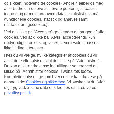
og sikkert (nødvendige cookies). Andre hjælper os med
Søg
at forbedre din oplevelse, levere personligt tilpasset
indhold og gemme anonyme data til statistiske formål
(funktionelle cookies, statistik og analyse samt
markedsføringscookies).
Du er på nuværende tidspunkt på
Ved at klikke på "Accepter" godkender du brugen af alle
cookies. Ved at klikke på "Afvis" accepterer du kun
Hjem
nødvendige cookies, og vores hjemmeside tilpasses
Rejse
ikke til dine interesser.
Indonesien
Bali
Hvis du vil vælge, hvilke kategorier af cookies du vil
Kuta Beach
acceptere eller afvise, skal du klikke på "Administrer".
All Inclusive
Du kan altid ændre disse indstillinger senere ved at
klikke på "Administrer cookies" i websitets footer.
All Inclusive i Kuta Beach
Komplette oplysninger om hver cookie kan du læse på
denne side:
Cookies og sikkerhed
.
Vi ønsker, at du føler
Mere i samme kategori
dig tryg ved, at dine data er sikre hos os: Læs vores
privatlivspolitik
.
All Inclusive på Bali
All Inclusive i Seminyak
All Inclusive i Nusa Dua
All Inclusive i Sanur Beach