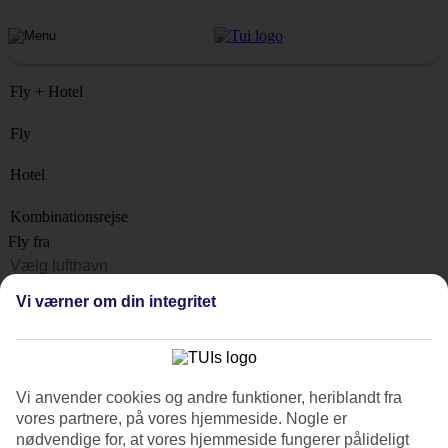
Fly + Hotel
Fly
Hotel
Kombinationsrejse
Fly fra
Rejsemål
Vi værner om din integritet
Liste
Hvornår?
Hvor længe?
Vi anvender cookies og andre funktioner, heriblandt fra
1 uge
vores partnere, på vores hjemmeside. Nogle er
Antal rejsende
nødvendige for, at vores hjemmeside fungerer pålideligt