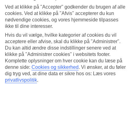
Se alle BLUE STAR hoteller
Ved at klikke på "Accepter" godkender du brugen af alle
cookies. Ved at klikke på "Afvis" accepterer du kun
Hvilket BLUE STAR skal jeg vælge?
nødvendige cookies, og vores hjemmeside tilpasses
ikke til dine interesser.
For at du kan finde det hotel, der passer bedst til dig, har vi inddelt
BLUE STAR i tre kategorier: Value, Resort og Exclusive –
Hvis du vil vælge, hvilke kategorier af cookies du vil
nedenfor kan du læse mere om, hvad der adskiller dem. Derudover
acceptere eller afvise, skal du klikke på "Administrer".
har vi også vores BLUE STAR Adults Only – nøje udvalgte hoteller
Du kan altid ændre disse indstillinger senere ved at
uden børn, som byder par, bedste venner, vennegrupper og familier
klikke på "Administrer cookies" i websitets footer.
med unge over 16 år velkommen.
Komplette oplysninger om hver cookie kan du læse på
denne side:
Cookies og sikkerhed
.
Vi ønsker, at du føler
dig tryg ved, at dine data er sikre hos os: Læs vores
privatlivspolitik
.
BLUE STAR Value