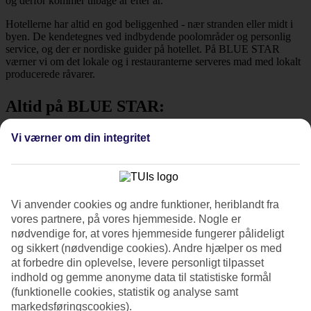
og derfor kommer tilbage år efter år.
Hotellerne har altid en god beliggenhed - nær stranden eller midt i
byen. De kendetegnes ved indbydende poolområder og personlig
service, og der er nordiske guider på hotellet. På BLUE STAR
værner vi om det lokale og i restauranterne serveres mad med lokalt
producerede råvarer.
Altid på BLUE STAR:
Vi værner om din integritet
Håndplukkede hoteller med hvert sit udtryk og en afslappet
stemning.
Størstedelen af hotellerne er miljø- eller
bæredygtighedscertificerede.
Vi anvender cookies og andre funktioner, heriblandt fra
Lækre og indbydende poolområder med hovedpool,
vores partnere, på vores hjemmeside. Nogle er
børnepool, liggestole og parasoller.
nødvendige for, at vores hjemmeside fungerer pålideligt
TUIs skandinaviske guider er til stede med gode tips om
og sikkert (nødvendige cookies). Andre hjælper os med
udflugter og andet.
at forbedre din oplevelse, levere personligt tilpasset
indhold og gemme anonyme data til statistiske formål
Mad og drikkevarer med stor fokus på det lokale køkken,
(funktionelle cookies, statistik og analyse samt
nærproducerede råvarer og vegetariske alternativer.
markedsføringscookies).