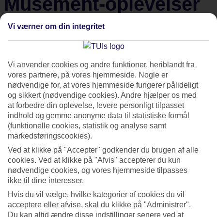
Musement-oplevelser
Vi værner om din integritet
Ægte lokal indsigt, historier du ikke finder online og
øjeblikke skræddersyet til dig – gå på opdagelse i, hvad der
gør TUI Musement-oplevelser til noget særligt.
Vi anvender cookies og andre funktioner, heriblandt fra
vores partnere, på vores hjemmeside. Nogle er
Kom helt ind under huden på hver enkelt destination med
nødvendige for, at vores hjemmeside fungerer pålideligt
og sikkert (nødvendige cookies). Andre hjælper os med
oplevelser skabt af lokale og håndplukket af os. Vi
at forbedre din oplevelse, levere personligt tilpasset
samarbejder med folk, der bor der, hvor du holder ferie –
indhold og gemme anonyme data til statistiske formål
folk, der kender området ud og ind, og som brænder for at
(funktionelle cookies, statistik og analyse samt
markedsføringscookies).
vise det frem, som det fortjener. Med TUI's globale ekspertise
i ryggen kan du være sikker på, at alt er nøje udvalgt og lever
Ved at klikke på "Accepter" godkender du brugen af alle
cookies. Ved at klikke på "Afvis" accepterer du kun
op til en standard, vi er stolte af, uanset hvor du rejser hen.
nødvendige cookies, og vores hjemmeside tilpasses
Læs videre for at opdage de vigtigste fordele ved vores TUI
ikke til dine interesser.
Musement-oplevelser.
Hvis du vil vælge, hvilke kategorier af cookies du vil
acceptere eller afvise, skal du klikke på "Administrer".
Du kan altid ændre disse indstillinger senere ved at