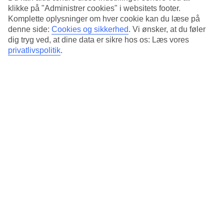
klikke på "Administrer cookies" i websitets footer.
Komplette oplysninger om hver cookie kan du læse på
denne side:
Cookies og sikkerhed
.
Vi ønsker, at du føler
dig tryg ved, at dine data er sikre hos os: Læs vores
privatlivspolitik
.
Kun det bedste
Vi tror på, at vores oplevelser skiller sig ud, fordi de er
designet til at gøre det dér lille stykke ekstra. Lige fra den
skjulte afkrog, du kun kan nå til fods, til det ekstra stop, du
ikke vidste, du havde brug for – hver eneste detalje er valgt
for at forvandle en god rejse til en uforglemmelig en. Hver