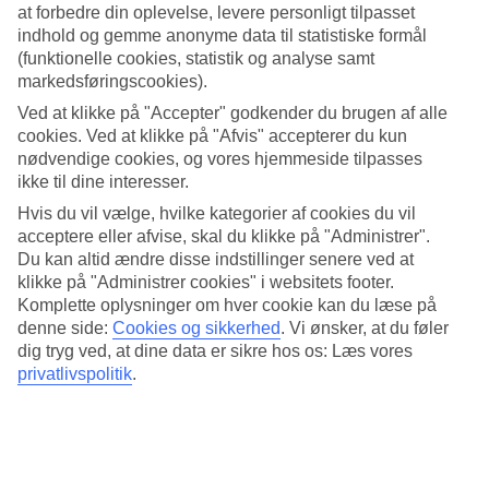
kan du besøge vingårde, der tilbyder både smagsprøver og
at forbedre din oplevelse, levere personligt tilpasset
vinsalg. En populær landsby blandt både turister og lokale,
indhold og gemme anonyme data til statistiske formål
(funktionelle cookies, statistik og analyse samt
der er på jagt efter kvalitetsprodukter.
markedsføringscookies).
Ved at klikke på "Accepter" godkender du brugen af alle
Keramik er også et vigtigt håndværk på øen, og langs vejene,
cookies. Ved at klikke på "Afvis" accepterer du kun
især i den sydlige del af Rhodos, kan du finde flere
nødvendige cookies, og vores hjemmeside tilpasses
keramikværksteder, hvor du kan se produktionen på nært
ikke til dine interesser.
hold. Produkterne – alt fra fade og vaser til mindre souvenirs
Hvis du vil vælge, hvilke kategorier af cookies du vil
acceptere eller afvise, skal du klikke på "Administrer".
– er ofte dekoreret med traditionelle græske motiver i blåt
Du kan altid ændre disse indstillinger senere ved at
og jordtoner. Mange af disse er håndlavede, hvilket gør hvert
klikke på "Administrer cookies" i websitets footer.
enkelt produkt unikt.
Komplette oplysninger om hver cookie kan du læse på
denne side:
Cookies og sikkerhed
.
Vi ønsker, at du føler
dig tryg ved, at dine data er sikre hos os: Læs vores
I småbyer som
Lindos
, et af de mest besøgte steder på øen,
privatlivspolitik
.
finder du mindre butikker, der sælger lædervarer, som
sandaler og tasker, ofte lavet i hånden. Her tilbydes også
håndlavede sæber og kosmetik baseret på olivenolie, urter
og honning fra lokale producenter. Timianhonning fra