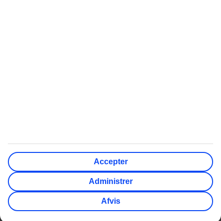
Billige rejser
Afbudsrejser
Billige rejser til Thailand
Afbudsrejser med All
Inclusive
Billige rejser til Grækenland
Afbudsrejser til Grækenland
Billige rejser til Tyrkiet
Afbudsrejser til Gran
Canaria
Billige rejser til Mallorca
Afbudsrejser til Phuket
Billige rejser til Cypern
TUI Danmark indgår i den nordiske rejsekoncern TUI Nordic,
hvor også TUI Sverige, TUI Norge og TUI Finland, Nazar og
Accepter
flyselskabet TUIfly Nordic indgår. TUI Nordic er en del af TUI
Group. Administrativ adresse: Gammel Kongevej 60,
Administrer
Frederiksberg. Telefon kundeservice: 70 10 10 50. CVR-nr.
37425311.
Afvis