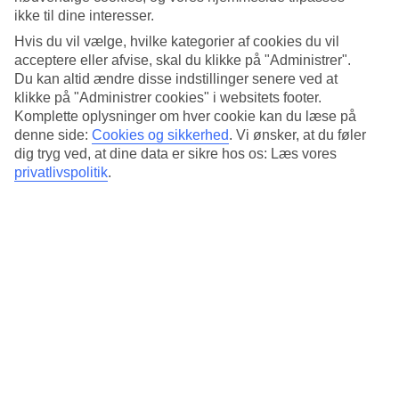
skygge er længere end dig selv - dvs. om morgenen og
ikke til dine interesser.
eftermiddagen. Det mest magiske lys findes blot nogle timer
Hvis du vil vælge, hvilke kategorier af cookies du vil
acceptere eller afvise, skal du klikke på "Administrer".
om morgenen og aftenen. I disse timer bliver næsten alt
Du kan altid ændre disse indstillinger senere ved at
smukt. Midt på dagen er det stærke sollys for hård, så der
klikke på "Administrer cookies" i websitets footer.
bør man bevæge sig mod skyggen eller indendørs for at få
Komplette oplysninger om hver cookie kan du læse på
bedre billeder.
denne side:
Cookies og sikkerhed
.
Vi ønsker, at du føler
dig tryg ved, at dine data er sikre hos os: Læs vores
privatlivspolitik
.