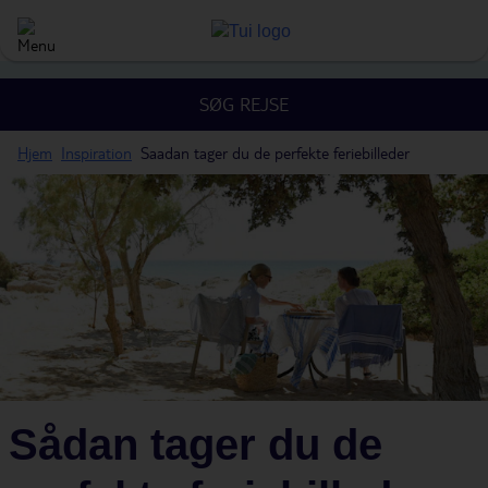
SØG REJSE
Hjem
Inspiration
Saadan tager du de perfekte feriebilleder
Sådan tager du de