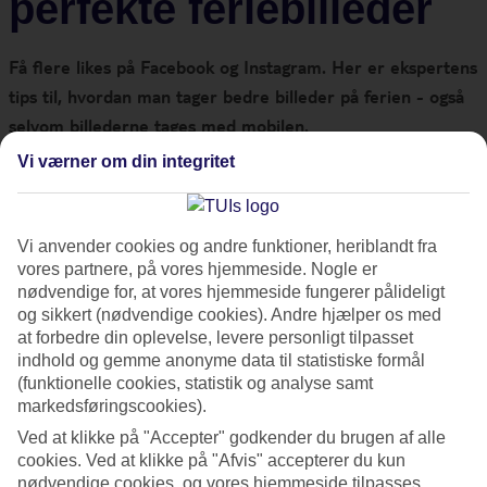
perfekte feriebilleder
Få flere likes på Facebook og Instagram. Her er ekspertens
tips til, hvordan man tager bedre billeder på ferien - også
selvom billederne tages med mobilen.
Vi værner om din integritet
Den professionelle fotograf Christofer Dracke er en velberejst
fotograf efter at have arbejdet i alle verdenshjørner med
opgaver for rejseselskaber og modebureauer. I dag afslører
Vi anvender cookies og andre funktioner, heriblandt fra
vores partnere, på vores hjemmeside. Nogle er
han sine Top 8-tips, som du kan anvende på ferien - uanset
nødvendige for, at vores hjemmeside fungerer pålideligt
om du er ude efter flere "likes" på Instagram og Facebook,
og sikkert (nødvendige cookies). Andre hjælper os med
eller vil skabe et minde i form af et fotoalbum. Tag mobilen
at forbedre din oplevelse, levere personligt tilpasset
frem og følg tipsene - det er enkelt og alle kan være med!
indhold og gemme anonyme data til statistiske formål
(funktionelle cookies, statistik og analyse samt
markedsføringscookies).
1. Vælg det rigtige lys
Ved at klikke på "Accepter" godkender du brugen af alle
cookies. Ved at klikke på "Afvis" accepterer du kun
Min tommelfingerregel er, at det bedste lys findes, når din
nødvendige cookies, og vores hjemmeside tilpasses