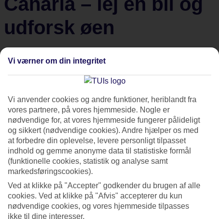
Canaria – lej en bil og
udforsk øen
Snoede hårnålesving og betagende udsigter – tjek.
Vi værner om din integritet
Maleriske byer med autentisk og lokal kultur – tjek.
Charmerende markeder man kan slentre rundt på – tjek.
Ja, du kan nok høre, at Gran Canaria er som skabt for
Vi anvender cookies og andre funktioner, heriblandt fra
roadtrips, og du kan egentlig ikke køre forkert. Uanset
vores partnere, på vores hjemmeside. Nogle er
hvor du tager hen, finder du noget seværdigt. Men her
nødvendige for, at vores hjemmeside fungerer pålideligt
og sikkert (nødvendige cookies). Andre hjælper os med
kommer alligevel nogle tips til veje, stop og seværdigheder,
at forbedre din oplevelse, levere personligt tilpasset
som er værd at besøg.
indhold og gemme anonyme data til statistiske formål
(funktionelle cookies, statistik og analyse samt
markedsføringscookies).
Uanset om formålet med ferien er turene i bil, eller om du
blot vil supplere solferien med en dagstur i bjergene, så er
Ved at klikke på "Accepter" godkender du brugen af alle
cookies. Ved at klikke på "Afvis" accepterer du kun
det let og bekvemt at
leje bil
på Gran Canaria og udforske
nødvendige cookies, og vores hjemmeside tilpasses
øen på egen hånd.
ikke til dine interesser.