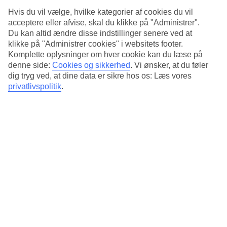
Hvis du vil vælge, hvilke kategorier af cookies du vil
Køreturen på den store motorvej GC1, som strækker sig fra
acceptere eller afvise, skal du klikke på "Administrer".
Taurito og Puerto Rico i syd, langs østkysten og op til Las
Du kan altid ændre disse indstillinger senere ved at
klikke på "Administrer cookies" i websitets footer.
Palmas i nordvest, er en smuk tur. Men endnu smukkere
Komplette oplysninger om hver cookie kan du læse på
bliver det selvfølgelig, når du begiver dig ind og op i landet.
denne side:
Cookies og sikkerhed
.
Vi ønsker, at du føler
Forbered dig på snævre hårnålesving, stejle bakker, lokale
dig tryg ved, at dine data er sikre hos os: Læs vores
privatlivspolitik
.
indbyggere, som synes du kører alt for langsomt og –
fremfor alt – smukke omgivelser, der konstant afløser
hinanden.
Uimodståelige udsigter langs GC-200
Denne klassiske og spektakulære vej strækker sig knap 70
kilometer fra
Puerto de Mogán
på øens sydvestlige side til
den hvidkalkede by Agaete i nordvest. Her kan du med fordel
tage en lidt længere pause og nyde en skaldyrs-middag på